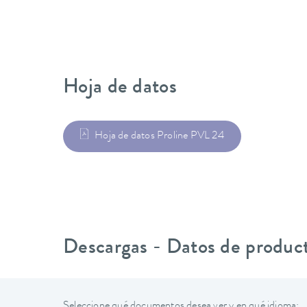
Hoja de datos
Hoja de datos Proline PVL 24
Descargas - Datos de produc
Seleccione qué documentos desea ver y en qué idioma: