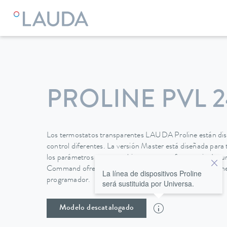
LAUDA
Equipos de termorregulación
Termostatos
Visc
PROLINE PVL 
Los termostatos transparentes LAUDA Proline están dis
control diferentes. La versión Master está diseñada para 
los parámetros no se cambian con tanta frecuencia. La
Command ofrece una pantalla LCD gráfica para un man
La línea de dispositivos Proline
programador.
será sustituida por Universa.
Modelo descatalogado