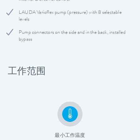
LAUDA Varioflex pump (pressure) with 8 selectable
levels
Pump connectors on the side and in the back, installed
bypass
工作范围
最小工作温度