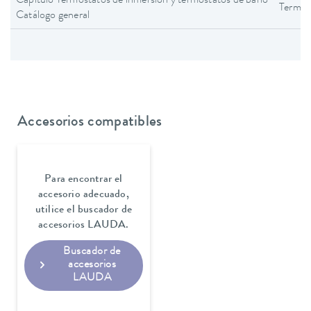
Capítulo Termostatos de inmersión y termostatos de baño
Termos
Catálogo general
Accesorios compatibles
Para encontrar el
accesorio adecuado,
utilice el buscador de
accesorios LAUDA.
Buscador de
accesorios
LAUDA