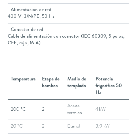
Alimentación de red
400 V; 3/N/PE; 50 Hz
Conector de red
Cable de alimentación con conector (IEC 60309, 5 polos,
CEE, rojo, 16 A)
Temperatura
Etapa de
Medio de
Potencia
bombeo
templado
frigorífica 50
Hz
Aceite
200 °C
2
4 kW
térmico
20 °C
2
Etanol
3.9 kW