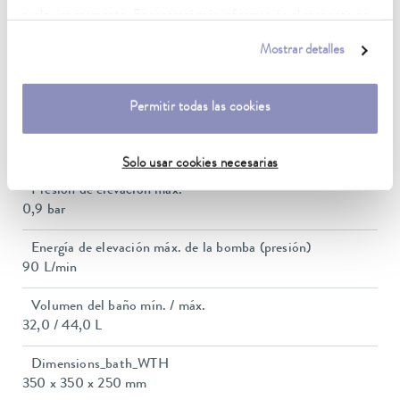
cualquier momento. Encontrará más información al respecto en
Potencia calorífica máx.
3,5 kW
nuestra
política de privacidad
.
Mostrar detalles
Consumo eléctrico máx.
7 kW
Permitir todas las cookies
Consumo de corriente
16 A
Solo usar cookies necesarias
Presión de elevación máx.
0,9 bar
Energía de elevación máx. de la bomba (presión)
90 L/min
Volumen del baño mín. / máx.
32,0 / 44,0 L
Dimensions_bath_WTH
350 x 350 x 250 mm