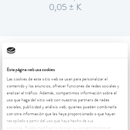
0,05 ± K
Características técnicas (según
DIN 12876)
Esta página web usa cookies
Rango de temperatura de trabajo
Las cookies de este sitio web se usan para personalizar el
-90 ... 120 °C
contenido y los anuncios, ofrecer funciones de redes sociales y
analizar el tráfico. Además, compartimos información sobre el
Temperatura ambiente
uso que haga del sitio web con nuestros partners de redes
5 ... 40 °C
sociales, publicidad y análisis web, quienes pueden combinarla
con otra información que les haya proporcionado o que hayan
Estabilidad de temperatura
recopilado a partir del uso que haya hecho de sus
0,05 ± K
servicios. Puede modificar o revocar su consentimiento en