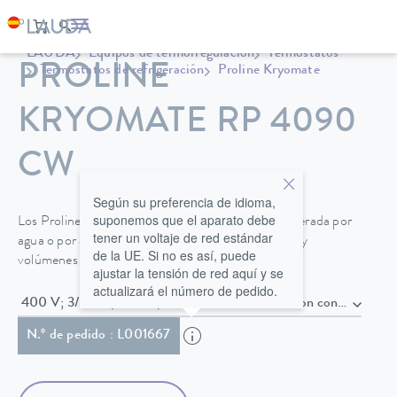
LAUDA
Equipos de termorregulación
Termostatos
PROLINE
Termostatos de refrigeración
Proline Kryomate
KRYOMATE RP 4090
CW
Según su preferencia de idioma,
suponemos que el aparato debe
Los Proline Kryomate, disponibles en versión refrigerada por
tener un voltaje de red estándar
agua o por aire, ofrecen grandes aberturas de baño y
de la UE. Si no es así, puede
volúmenes de 30 o 40 litros.
ajustar la tensión de red aquí y se
actualizará el número de pedido.
400 V; 3/N/PE; 50 Hz , Cable de alimentación con con
N.º de pedido : L001667