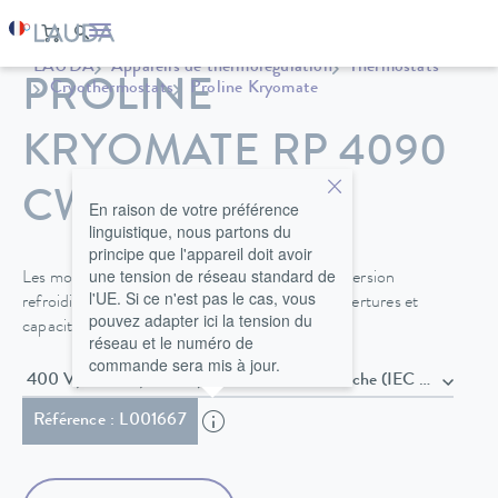
LAUDA
Appareils de thermorégulation
Thermostats
PROLINE
Cryothermostats
Proline Kryomate
KRYOMATE RP 4090
CW
En raison de votre préférence
linguistique, nous partons du
principe que l'appareil doit avoir
une tension de réseau standard de
Les modèles Kryomate Proline, disponibles en version
l'UE. Si ce n'est pas le cas, vous
refroidie à l'air ou à l'eau, offrent de grandes ouvertures et
pouvez adapter ici la tension du
capacités de bain de 30 ou 40 litres.
réseau et le numéro de
commande sera mis à jour.
400 V; 3/N/PE; 50 Hz , Câble secteur avec fiche (IEC 6
Référence : L001667