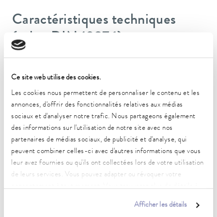
Caractéristiques techniques
(selon DIN 12876)
Plage de température de fonctionnement
Ce site web utilise des cookies.
-90 ... 120 °C
Les cookies nous permettent de personnaliser le contenu et les
Plage de température ambiante
annonces, d'offrir des fonctionnalités relatives aux médias
5 ... 40 °C
sociaux et d'analyser notre trafic. Nous partageons également
des informations sur l'utilisation de notre site avec nos
Constance de la température
partenaires de médias sociaux, de publicité et d'analyse, qui
0,05 ± K
peuvent combiner celles-ci avec d'autres informations que vous
Puissance de chauffe max.
leur avez fournies ou qu'ils ont collectées lors de votre utilisation
3,5 kW
de leurs services. Vous pouvez adapter ou révoquer votre
consentement à tout moment. Vous trouverez plus de détails à
Puissance absorbée max.
ce sujet dans notre
déclaration de protection des données
.
7 kW
Afficher les détails