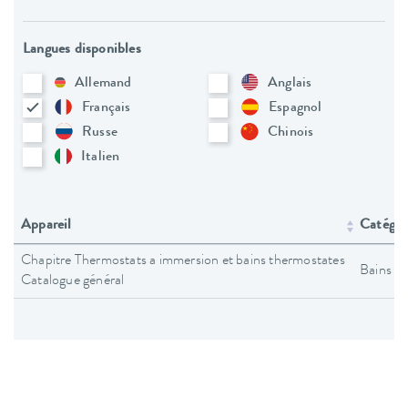
Langues disponibles
Allemand
Anglais
Français
Espagnol
Russe
Chinois
Italien
Appareil
Catégori
Chapitre Thermostats a immersion et bains thermostates
Bains t
Catalogue général