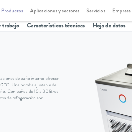
Productos
Aplicaciones y sectores
Servicios
Empresa
statos de refrigeración
Universa
 trabajo
Características técnicas
Hoja de datos
caciones de baño interno ofrecen
00 °C. Una bomba ajustable de
ño. Con baños de 10 a 30 litros
atos de refrigeración son