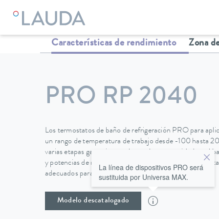
LAUDA
Equipos de termorregulación
Termostatos
Termo
Características de rendimiento
Zona de
PRO RP 2040
Los termostatos de baño de refrigeración PRO para apli
un rango de temperatura de trabajo desde -100 hasta 2
varias etapas garantiza una buena homogeneidad en el ba
y potencias de refrigeración de 0,4 a 1,5 kW, los termost
La línea de dispositivos PRO será
adecuados para una amplia gama de aplicaciones.
sustituida por Universa MAX.
Modelo descatalogado