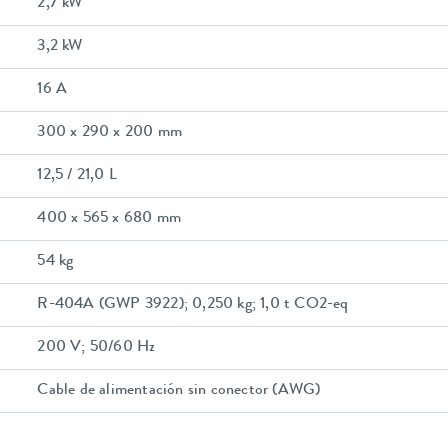
2,7 kW
3,2 kW
16 A
300 x 290 x 200 mm
12,5 / 21,0 L
400 x 565 x 680 mm
54 kg
R-404A (GWP 3922); 0,250 kg; 1,0 t CO2-eq
200 V; 50/60 Hz
Cable de alimentación sin conector (AWG)