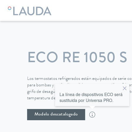
LAUDA
Equipos de termorregulación
Termostatos
Termo
ECO RE 1050 S
Los termostatos refrigerados están equipados de serie c
para bombas y están disponibles tanto en versión refrig
grifo de desagüe en la parte posterior de la unidad permit
La línea de dispositivos ECO será
temperatura de forma fácil y segura.
sustituida por Universa PRO.
Modelo descatalogado