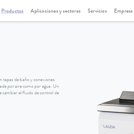
Productos
Aplicaciones y sectores
Servicios
Empresa
statos de refrigeración
Universa
on tapas de baño y conexiones
erada por aire como por agua. Un
e cambiar el fluido de control de