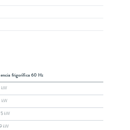
encia frigorífica 60 Hz
7 kW
6 kW
35 kW
19 kW