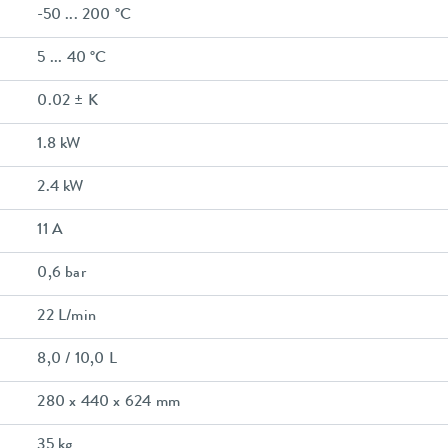
-50 ... 200 °C
5 ... 40 °C
0.02 ± K
1.8 kW
2.4 kW
11 A
0,6 bar
22 L/min
8,0 / 10,0 L
280 x 440 x 624 mm
35 kg