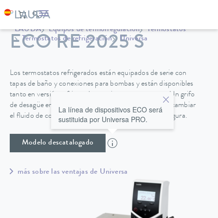
LAUDA
Equipos de termorregulación
Termostatos
ECO RE 2025 S
Termostatos de refrigeración
Universa
Los termostatos refrigerados están equipados de serie con
tapas de baño y conexiones para bombas y están disponibles
tanto en versión refrigerada por aire como por agua. Un grifo
de desagüe en la parte posterior de la unidad permite cambiar
La línea de dispositivos ECO será
el fluido de control de temperatura de forma fácil y segura.
sustituida por Universa PRO.
Modelo descatalogado
más sobre las ventajas de Universa