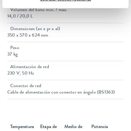
Volumen del baño mín. / máx.
14,0 / 20,0 L
Dimensiones (an x pr x al)
350 x 570 x 624 mm
Peso
37 kg
Alimentación de red
230 V; 50 Hz
Conector de red
Cable de alimentación con conector en ángulo (BS1363)
Temperatura
Etapa de
Medio de
Potencia