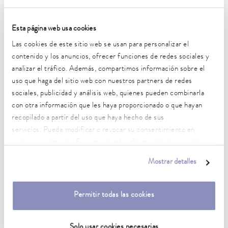
Temperatura ambiente
5 ... 40 °C
Esta página web usa cookies
Las cookies de este sitio web se usan para personalizar el
Estabilidad de temperatura
contenido y los anuncios, ofrecer funciones de redes sociales y
0.02 ± K
analizar el tráfico. Además, compartimos información sobre el
Potencia calorífica máx.
uso que haga del sitio web con nuestros partners de redes
2 kW
sociales, publicidad y análisis web, quienes pueden combinarla
con otra información que les haya proporcionado o que hayan
Consumo eléctrico máx.
recopilado a partir del uso que haya hecho de sus
2.3 kW
servicios. Puede modificar o revocar su consentimiento en
cualquier momento. Encontrará más información al respecto en
Consumo de corriente
nuestra
política de privacidad
.
10 A
Mostrar detalles
Presión de elevación máx.
0,6 bar
Permitir todas las cookies
Energía de elevación máx. de la bomba (presión)
22 L/min
Solo usar cookies necesarias