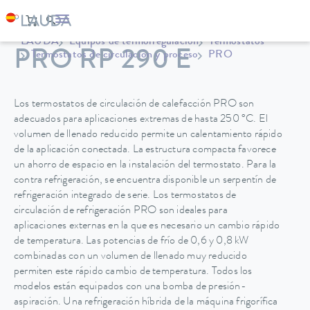
LAUDA
Equipos de termorregulación
Termostatos
PRO RP 290 E
Termostatos de circulación y proceso
PRO
Los termostatos de circulación de calefacción PRO son
adecuados para aplicaciones extremas de hasta 250 °C. El
volumen de llenado reducido permite un calentamiento rápido
de la aplicación conectada. La estructura compacta favorece
un ahorro de espacio en la instalación del termostato. Para la
contra refrigeración, se encuentra disponible un serpentín de
refrigeración integrado de serie. Los termostatos de
circulación de refrigeración PRO son ideales para
aplicaciones externas en la que es necesario un cambio rápido
de temperatura. Las potencias de frío de 0,6 y 0,8 kW
combinadas con un volumen de llenado muy reducido
permiten este rápido cambio de temperatura. Todos los
modelos están equipados con una bomba de presión-
aspiración. Una refrigeración híbrida de la máquina frigorífica