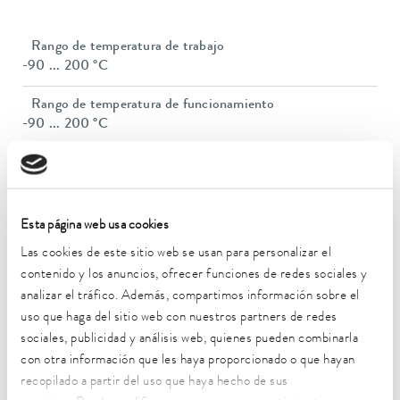
Rango de temperatura de trabajo
-90 ... 200 °C
Rango de temperatura de funcionamiento
-90 ... 200 °C
Temperatura ambiente
5 ... 40 °C
Estabilidad de temperatura
Esta página web usa cookies
0,05 ± K
Las cookies de este sitio web se usan para personalizar el
contenido y los anuncios, ofrecer funciones de redes sociales y
Potencia calorífica máx.
analizar el tráfico. Además, compartimos información sobre el
2,5 kW
uso que haga del sitio web con nuestros partners de redes
Consumo eléctrico máx.
sociales, publicidad y análisis web, quienes pueden combinarla
3,7 kW
con otra información que les haya proporcionado o que hayan
recopilado a partir del uso que haya hecho de sus
Consumo de corriente