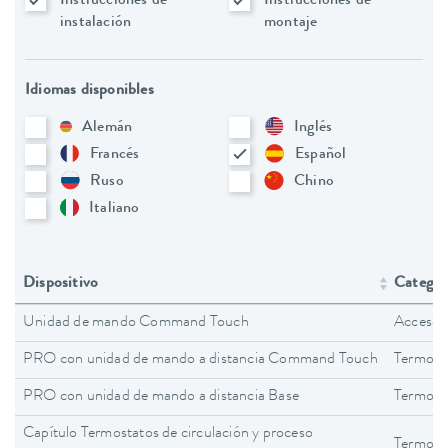
Instrucciones de
Instrucciones de
instalación
montaje
Idiomas disponibles
Alemán
Inglés
Francés
Español
Ruso
Chino
Italiano
Dispositivo
Categorí
Unidad de mando Command Touch
Accesor
PRO con unidad de mando a distancia Command Touch
Termost
PRO con unidad de mando a distancia Base
Termost
Capítulo Termostatos de circulación y proceso
Termosta