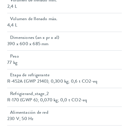
Volumen de llenado mín.
2,4 L
Volumen de llenado máx.
4,4 L
Dimensiones (an x pr x al)
390 x 600 x 685 mm
Peso
77 kg
Etapa de refrigerante
R-452A (GWP 2140); 0,300 kg; 0,6 t CO2-eq
Refrigierand_stage_2
R-170 (GWP 6); 0,070 kg; 0,0 t CO2-eq
Alimentación de red
230 V; 50 Hz