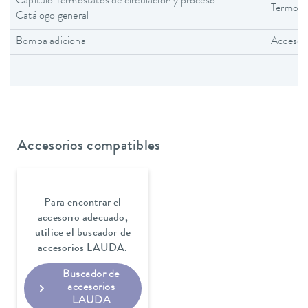
Capítulo Termostatos de circulación y proceso
Termosta
Catálogo general
Bomba adicional
Accesor
Accesorios compatibles
Para encontrar el
accesorio adecuado,
utilice el buscador de
accesorios LAUDA.
Buscador de
accesorios
LAUDA