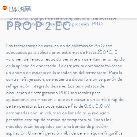
LAUDA
Equipos de termorregulación
Termostatos
PRO P 2 EC
Termostatos de circulación y proceso
PRO
Los termostatos de circulación de calefacción PRO son
adecuados para aplicaciones extremas de hasta 250 °C. El
volumen de llenado reducido permite un calentamiento rápido
de la aplicación conectada. La estructura compacta favorece
un ahorro de espacio en la instalación del termostato. Para la
contra refrigeración, se encuentra disponible un serpentín de
refrigeración integrado de serie. Los termostatos de
circulación de refrigeración PRO son ideales para
aplicaciones externas en la que es necesario un cambio rápido
de temperatura. Las potencias de frío de 0,6 y 0,8 kW
combinadas con un volumen de llenado muy reducido
permiten este rápido cambio de temperatura. Todos los
modelos están equipados con una bomba de presión-
aspiración. Una refrigeración híbrida de la máquina frigorífica