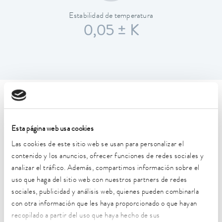
Estabilidad de temperatura
0,05 ± K
Características técnicas (según
DIN 12876)
Esta página web usa cookies
Las cookies de este sitio web se usan para personalizar el
Rango de temperatura de trabajo
contenido y los anuncios, ofrecer funciones de redes sociales y
80 ... 250 °C
analizar el tráfico. Además, compartimos información sobre el
uso que haga del sitio web con nuestros partners de redes
Rango de temperatura de trabajo con refrigeración por
sociales, publicidad y análisis web, quienes pueden combinarla
agua
con otra información que les haya proporcionado o que hayan
20 ... 250 °C
recopilado a partir del uso que haya hecho de sus