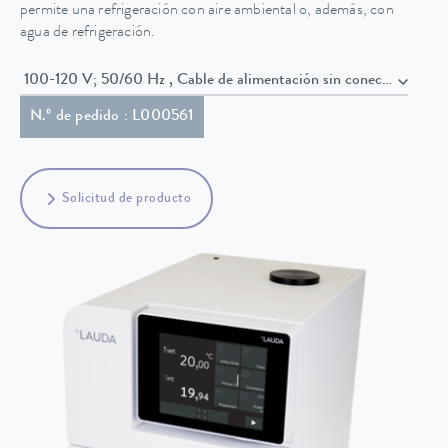
permite una refrigeración con aire ambiental o, además, con
agua de refrigeración.
100-120 V; 50/60 Hz , Cable de alimentación sin conector (AWG
N.º de pedido : L000561
Solicitud de producto