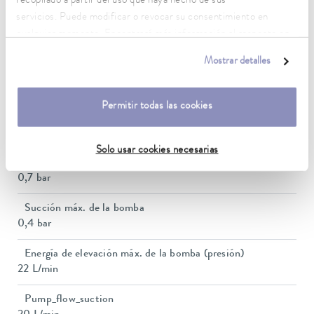
recopilado a partir del uso que haya hecho de sus
servicios. Puede modificar o revocar su consentimiento en
Potencia calorífica máx.
cualquier momento. Encontrará más información al respecto en
1,8 kW
nuestra
política de privacidad
.
Mostrar detalles
Consumo eléctrico máx.
1,9 kW
Permitir todas las cookies
Consumo de corriente
16 A
Solo usar cookies necesarias
Presión de elevación máx.
0,7 bar
Succión máx. de la bomba
0,4 bar
Energía de elevación máx. de la bomba (presión)
22 L/min
Pump_flow_suction