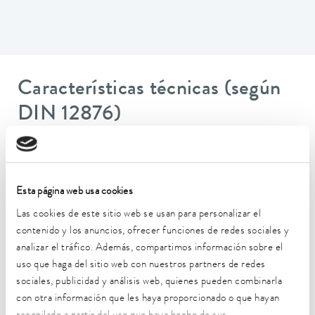
Características técnicas (según
DIN 12876)
Rango de temperatura de trabajo
-45 ... 200 °C
Esta página web usa cookies
Rango de temperatura de funcionamiento
Las cookies de este sitio web se usan para personalizar el
-45 ... 200 °C
contenido y los anuncios, ofrecer funciones de redes sociales y
analizar el tráfico. Además, compartimos información sobre el
Temperatura ambiente
uso que haga del sitio web con nuestros partners de redes
5 ... 40 °C
sociales, publicidad y análisis web, quienes pueden combinarla
Estabilidad de temperatura
con otra información que les haya proporcionado o que hayan
0,05 ± K