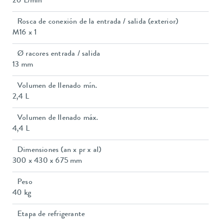
20 L/min
Rosca de conexión de la entrada / salida (exterior)
M16 x 1
Ø racores entrada / salida
13 mm
Volumen de llenado mín.
2,4 L
Volumen de llenado máx.
4,4 L
Dimensiones (an x pr x al)
300 x 430 x 675 mm
Peso
40 kg
Etapa de refrigerante