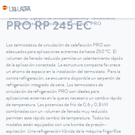
LAUDA
Equipos de termorregulación
Termostatos
PRO RP 245 EC
Termostatos de circulación y proceso
PRO
Los termostatos de circulación de calefacción PRO son
adecuados para aplicaciones extremas de hasta 250 °C. El
volumen de llenado reducido permite un calentamiento rápido
de la aplicación conectada. La estructura compacta favorece
un ahorro de espacio en la instalación del termostato. Para la
contra refrigeración, se encuentra disponible un serpentín de
refrigeración integrado de serie. Los termostatos de
circulación de refrigeración PRO son ideales para
aplicaciones externas en la que es necesario un cambio rápido
de temperatura. Las potencias de frío de 0,6 y 0,8 kW
combinadas con un volumen de llenado muy reducido
permiten este rápido cambio de temperatura. Todos los
modelos están equipados con una bomba de presión-
aspiración. Una refrigeración híbrida de la máquina frigorífica