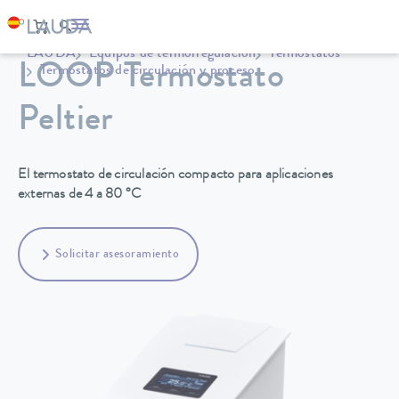
LAUDA
Equipos de termorregulación
Termostatos
LOOP Termostato
Termostatos de circulación y proceso
Peltier
El termostato de circulación compacto para aplicaciones
externas de 4 a 80 °C
Solicitar asesoramiento