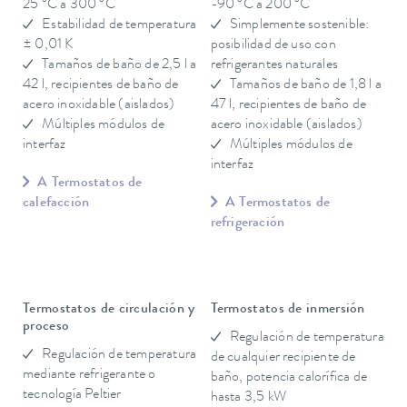
25 °C a 300 °C
-90 °C a 200 °C
Estabilidad de temperatura
Simplemente sostenible:
± 0,01 K
posibilidad de uso con
Tamaños de baño de 2,5 l a
refrigerantes naturales
42 l, recipientes de baño de
Tamaños de baño de 1,8 l a
acero inoxidable (aislados)
47 l, recipientes de baño de
Múltiples módulos de
acero inoxidable (aislados)
interfaz
Múltiples módulos de
interfaz
A Termostatos de
calefacción
A Termostatos de
refrigeración
Termostatos de circulación y
Termostatos de inmersión
proceso
Regulación de temperatura
Regulación de temperatura
de cualquier recipiente de
mediante refrigerante o
baño, potencia calorífica de
tecnología Peltier
hasta 3,5 kW