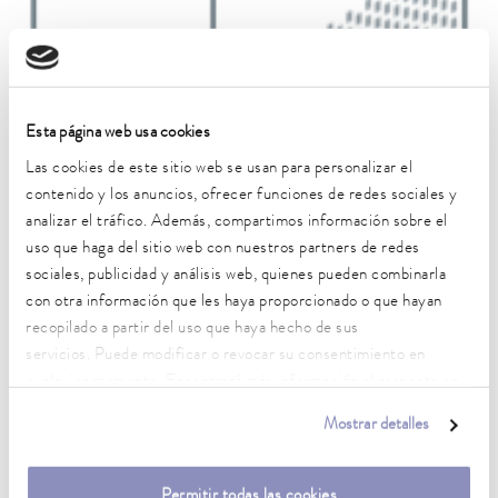
Esta página web usa cookies
Las cookies de este sitio web se usan para personalizar el
contenido y los anuncios, ofrecer funciones de redes sociales y
analizar el tráfico. Además, compartimos información sobre el
uso que haga del sitio web con nuestros partners de redes
261 x 368 x 312 mm
sociales, publicidad y análisis web, quienes pueden combinarla
LOOP L 250
con otra información que les haya proporcionado o que hayan
recopilado a partir del uso que haya hecho de sus
servicios. Puede modificar o revocar su consentimiento en
cualquier momento. Encontrará más información al respecto en
Curvas características
nuestra
política de privacidad
.
Mostrar detalles
Permitir todas las cookies