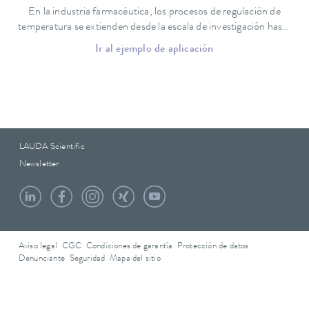
En la industria farmacéutica, los procesos de regulación de
temperatura se extienden desde la escala de investigación hasta
la de producción.
Ir al ejemplo de aplicación
LAUDA Scientific
Newsletter
Aviso legal
CGC
Condiciones de garantía
Protección de datos
Denunciante
Seguridad
Mapa del sitio