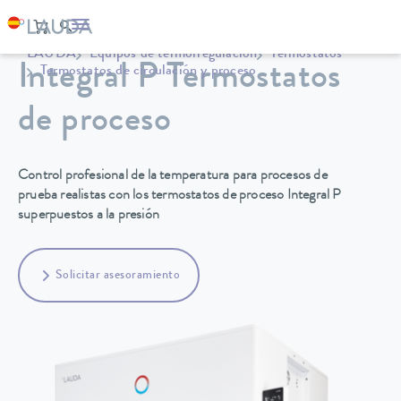
LAUDA
Equipos de termorregulación
Termostatos
Integral P Termostatos
Termostatos de circulación y proceso
de proceso
Control profesional de la temperatura para procesos de
prueba realistas con los termostatos de proceso Integral P
superpuestos a la presión
Solicitar asesoramiento