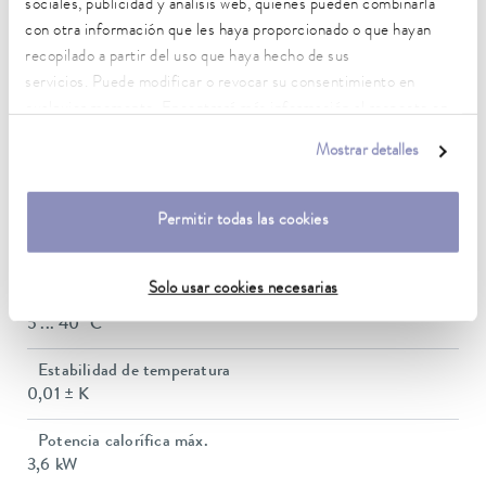
sociales, publicidad y análisis web, quienes pueden combinarla
con otra información que les haya proporcionado o que hayan
recopilado a partir del uso que haya hecho de sus
Rango de temperatura de trabajo
servicios. Puede modificar o revocar su consentimiento en
40 ... 250 °C
cualquier momento. Encontrará más información al respecto en
nuestra
política de privacidad
.
Rango de temperatura de trabajo con refrigeración por
Mostrar detalles
agua
20 ... 250 °C
Permitir todas las cookies
Rango de temperatura de funcionamiento
-30 ... 250 °C
Solo usar cookies necesarias
Temperatura ambiente
5 ... 40 °C
Estabilidad de temperatura
0,01 ± K
Potencia calorífica máx.
3,6 kW