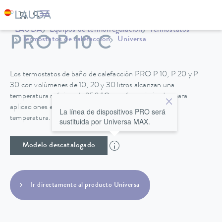
LAUDA
Equipos de termorregulación
Termostatos
PRO P 10 C
Termostatos de calefacción
Universa
Los termostatos de baño de calefacción PRO P 10, P 20 y P
30 con volúmenes de 10, 20 y 30 litros alcanzan una
temperatura máxima de 250 °C y están optimizados para
aplicaciones en el baño con muy buena estabilidad de
La línea de dispositivos PRO será
temperatura.
sustituida por Universa MAX.
Modelo descatalogado
Ir directamente al producto Universa