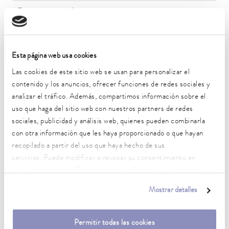
Temperatura ambiente
5 ... 40 °C
Estabilidad de temperatura
0.01 ± K
Esta página web usa cookies
Las cookies de este sitio web se usan para personalizar el
Potencia calorífica máx.
contenido y los anuncios, ofrecer funciones de redes sociales y
2 kW
analizar el tráfico. Además, compartimos información sobre el
uso que haga del sitio web con nuestros partners de redes
Consumo eléctrico máx.
sociales, publicidad y análisis web, quienes pueden combinarla
2.1 kW
con otra información que les haya proporcionado o que hayan
Consumo de corriente
recopilado a partir del uso que haya hecho de sus
10 A
servicios. Puede modificar o revocar su consentimiento en
cualquier momento. Encontrará más información al respecto en
Presión de elevación máx.
nuestra
política de privacidad
.
0,6 bar
Mostrar detalles
Energía de elevación máx. de la bomba (presión)
22 L/min
Permitir todas las cookies