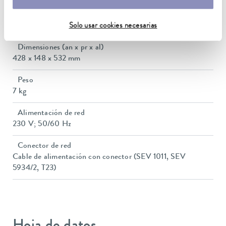
Volumen del baño mín. / máx.
13,5 / 15,0 L
Solo usar cookies necesarias
Dimensiones (an x pr x al)
428 x 148 x 532 mm
Peso
7 kg
Alimentación de red
230 V; 50/60 Hz
Conector de red
Cable de alimentación con conector (SEV 1011, SEV
5934/2, T23)