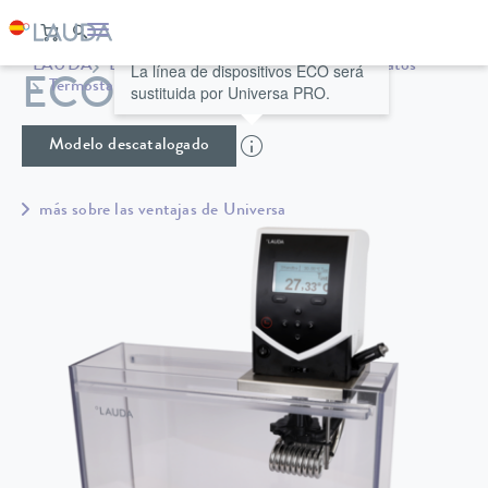
LAUDA
Equipos de termorregulación
Termostatos
La línea de dispositivos ECO será
ECO ET 15 S
Termostatos de calefacción
Universa
sustituida por Universa PRO.
Modelo descatalogado
más sobre las ventajas de Universa