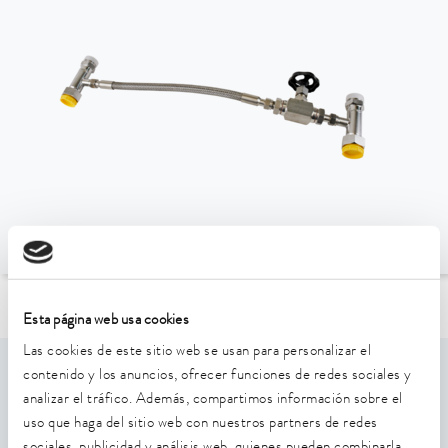
Esta página web usa cookies
Ir al resumen de accesorios
Las cookies de este sitio web se usan para personalizar el
contenido y los anuncios, ofrecer funciones de redes sociales y
Características de rendimiento
analizar el tráfico. Además, compartimos información sobre el
uso que haga del sitio web con nuestros partners de redes
Necesario en caso de que la diferencia de temperatura