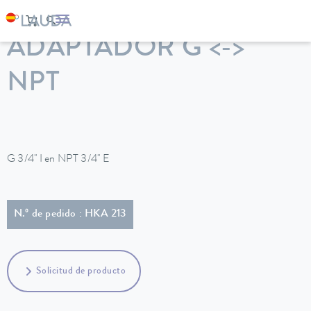
LAUDA
Equipos de termorregulación
Accesorios
ADAPTADOR G <->
NPT
G 3/4'' I en NPT 3/4'' E
N.º de pedido : HKA 213
Solicitud de producto