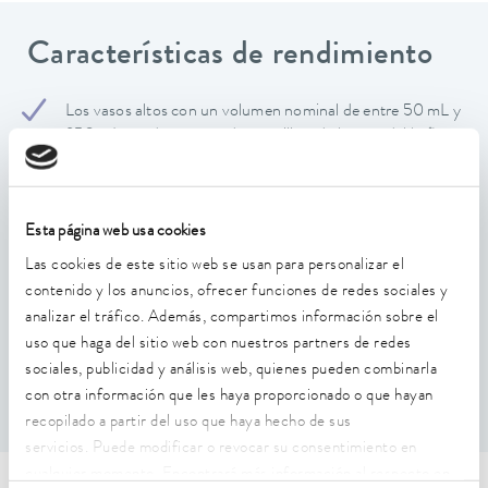
Características de rendimiento
Los vasos altos con un volumen nominal de entre 50 mL y
250 mL pueden suspenderse utilizando la tapa del baño.
Los juegos de anillas individuales son desmontables
Fácil colocación de la tapa de la bañera gracias a las dos
asas de proa. No se necesitan herramientas.
Esta página web usa cookies
Las cookies de este sitio web se usan para personalizar el
Toma adicional para un sensor de temperatura Pt100
contenido y los anuncios, ofrecer funciones de redes sociales y
externo (D = 4 mm)
analizar el tráfico. Además, compartimos información sobre el
Los juegos de anillas individuales constan de cuatro piezas
uso que haga del sitio web con nuestros partners de redes
y están fabricados en plástico resistente al calor
sociales, publicidad y análisis web, quienes pueden combinarla
adecuado para U 8, U 830, U 845, U855, U 890
con otra información que les haya proporcionado o que hayan
recopilado a partir del uso que haya hecho de sus
servicios. Puede modificar o revocar su consentimiento en
cualquier momento. Encontrará más información al respecto en