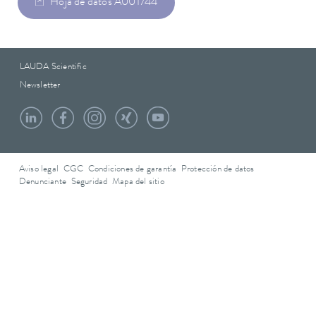
Hoja de datos A001744
LAUDA Scientific
Newsletter
Aviso legal
CGC
Condiciones de garantía
Protección de datos
Denunciante
Seguridad
Mapa del sitio