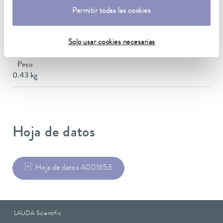
Dimensiones (an x pr x al)
146 x 146 x 60 mm
Permitir todas las cookies
Material
Solo usar cookies necesarias
Acero inoxidable
Peso
0.43 kg
Hoja de datos
Hoja de datos A001653
LAUDA Scientific