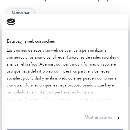
Universa
Esta página web usa cookies
Características de rendimiento
Las cookies de este sitio web se usan para personalizar el
contenido y los anuncios, ofrecer funciones de redes sociales y
Para sujetar tubos de ensayo
analizar el tráfico. Además, compartimos información sobre el
adecuado para U 8, U 830, U 845, U 855, U 890
Patrón de agujeros: 7x7
uso que haga del sitio web con nuestros partners de redes
sociales, publicidad y análisis web, quienes pueden combinarla
con otra información que les haya proporcionado o que hayan
recopilado a partir del uso que haya hecho de sus
servicios. Puede modificar o revocar su consentimiento en
Características técnicas (según
cualquier momento. Encontrará más información al respecto en
DIN 12876)
nuestra
política de privacidad
.
Mostrar detalles