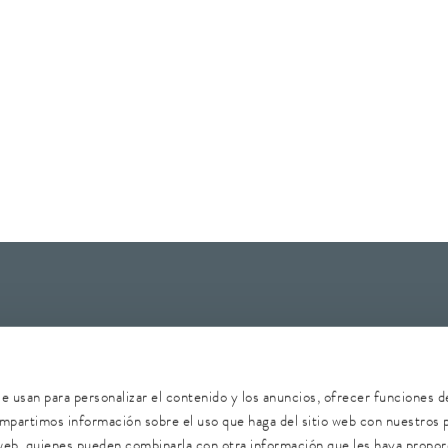
 de datos
Denunciante
Seguridad
Mapa del sitio
se usan para personalizar el contenido y los anuncios, ofrecer funciones d
compartimos información sobre el uso que haga del sitio web con nuestros 
s web, quienes pueden combinarla con otra información que les haya propo