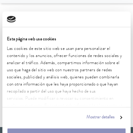
Ir al resumen de accesorios
Características técnicas (según
Esta página web usa cookies
DIN 12876)
Las cookies de este sitio web se usan para personalizar el
contenido y los anuncios, ofrecer funciones de redes sociales y
analizar el tráfico. Además, compartimos información sobre el
uso que haga del sitio web con nuestros partners de redes
sociales, publicidad y análisis web, quienes pueden combinarla
con otra información que les haya proporcionado o que hayan
Hoja de datos
recopilado a partir del uso que haya hecho de sus
servicios. Puede modificar o revocar su consentimiento en
cualquier momento. Encontrará más información al respecto en
Hoja de datos A000239
nuestra
política de privacidad
.
Mostrar detalles