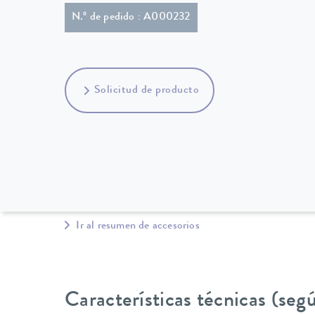
N.º de pedido : A000232
Solicitud de producto
Ir al resumen de accesorios
Características técnicas (se