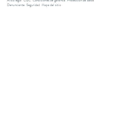
Aviso legal
CGC
Condiciones de garantía
Protección de datos
Denunciante
Seguridad
Mapa del sitio