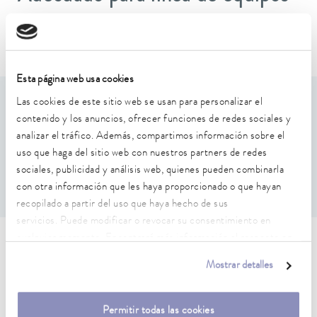
Puridest
Esta página web usa cookies
Las cookies de este sitio web se usan para personalizar el
Características de rendimiento
contenido y los anuncios, ofrecer funciones de redes sociales y
analizar el tráfico. Además, compartimos información sobre el
Cartucho de repuesto para prefiltro A000133 y juego de
uso que haga del sitio web con nuestros partners de redes
filtros A000135
sociales, publicidad y análisis web, quienes pueden combinarla
El relleno del prefiltro debe reemplazarse cada seis meses
con otra información que les haya proporcionado o que hayan
recopilado a partir del uso que haya hecho de sus
servicios. Puede modificar o revocar su consentimiento en
cualquier momento. Encontrará más información al respecto en
Características técnicas (según
nuestra
política de privacidad
.
Mostrar detalles
DIN 12876)
Permitir todas las cookies