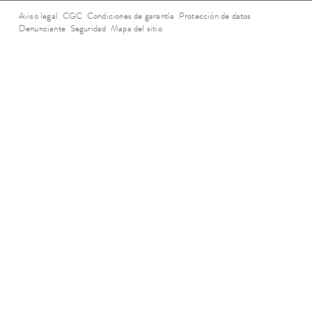
Aviso legal
CGC
Condiciones de garantía
Protección de datos
Denunciante
Seguridad
Mapa del sitio