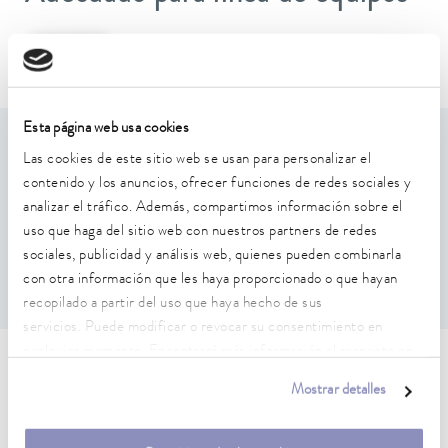
Puridest
Esta página web usa cookies
Características de rendimiento
Las cookies de este sitio web se usan para personalizar el
contenido y los anuncios, ofrecer funciones de redes sociales y
analizar el tráfico. Además, compartimos información sobre el
Recambio de relleno para cartucho de fosfato A000131 y
juego de filtros A000135
uso que haga del sitio web con nuestros partners de redes
El llenado del cartucho de fosfato debe reponerse según
sociales, publicidad y análisis web, quienes pueden combinarla
el consumo
con otra información que les haya proporcionado o que hayan
recopilado a partir del uso que haya hecho de sus
servicios. Puede modificar o revocar su consentimiento en
cualquier momento. Encontrará más información al respecto en
Características técnicas (según
nuestra
política de privacidad
.
Mostrar detalles
DIN 12876)