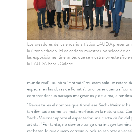
Los creadores del calendario artístico LAUDA presentan
la última edición. El calendario muestra una selección de
las exposiciones itinerantes que se mostraron este año e
la LAUDA FabrikGalerie.
mundo real". Su obra "Entrada" muestra sólo un retazo de
especial en las obras de Kunath", uno los encuentra "como u
comprender sus paisajes imaginarios y del alma, a rendirs
"Revuelta" es el nombre que Anneliese Sack-Meixner ha asig
tan ilimitado como las metamorfosis en la naturaleza. Co
Sack-Meixner aporta al espectador una cierta visión del p
artista. "Por tanto, no siempre tengo una imagen terminad
rechazar, lo que quiero corregir o incluso repintar a veces