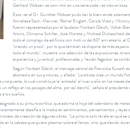
Gerhard Wobser, se convirtió en una serie cada vez más exitosa.
Esta vez el Dr. Gunther Wobser pudo dar la bienvenida solamente a
Anneliese Sack-Meixner, Rainer Englert, Carola Mast y Viktoriya
fueron representados por el laudator Norbert Gleich, Volker Bier
Arsiris, Christina Schiller, José Morata y Michael Dickescheid 
todo el complejo de edificios con motivo del 60º aniversario, e
"crecido un poco", por lo que también se dispone de más espacio 
todo el mundo", muestra una selección de las exposiciones itineran
n
experiencia y juventud, profesionales y "recién llegados" se combi
Según Norbert Gleich, el mensaje central de Franziska Kunath es tr
abstracto en sus pinturas, y añade: "La artista crea un mundo ficti
 una puerta, la cual constituye la "entrada" al nuevo año en los meses d
n reflejo en los paisajes del alma, por así decirlo", señala el presidente
e a los sueños.
nado a su pintura acrílica, que adorna la hoja del calendario de marzo y 
nstantemente desafía a la media en sentimientos, pensamientos y leyes 
roceso de creación de algunas obras: "La pintura solo revela en qué se c
a en la cabeza que quiero plasmar sobre el lienzo, sino que decido duran
".