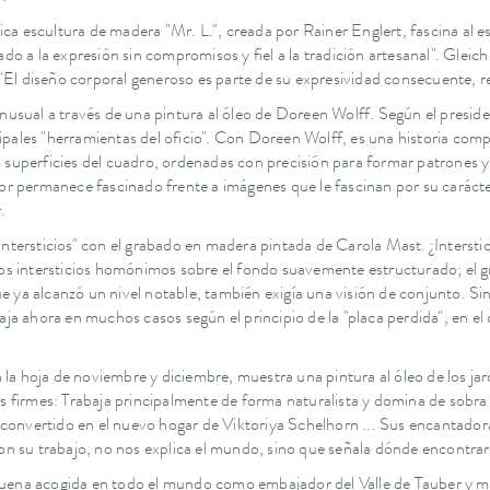
aica escultura de madera "Mr. L.", creada por Rainer Englert, fascina al 
o a la expresión sin compromisos y fiel a la tradición artesanal". Gleich 
 "El diseño corporal generoso es parte de su expresividad consecuente, re
nusual a través de una pintura al óleo de Doreen Wolff. Según el preside
incipales "herramientas del oficio". Con Doreen Wolff, es una historia co
 superficies del cuadro, ordenadas con precisión para formar patrones 
dor permanece fascinado frente a imágenes que le fascinan por su caráct
.
ntersticios" con el grabado en madera pintada de Carola Mast. ¿Interstici
los intersticios homónimos sobre el fondo suavemente estructurado; el 
que ya alcanzó un nivel notable, también exigía una visión de conjunto. S
aja ahora en muchos casos según el principio de la "placa perdida", en e
on la hoja de noviembre y diciembre, muestra una pintura al óleo de los 
pios firmes: Trabaja principalmente de forma naturalista y domina de sobra 
vertido en el nuevo hogar de Viktoriya Schelhorn ... Sus encantadoras pi
on su trabajo, no nos explica el mundo, sino que señala dónde encontrarl
uena acogida en todo el mundo como embajador del Valle de Tauber y ma