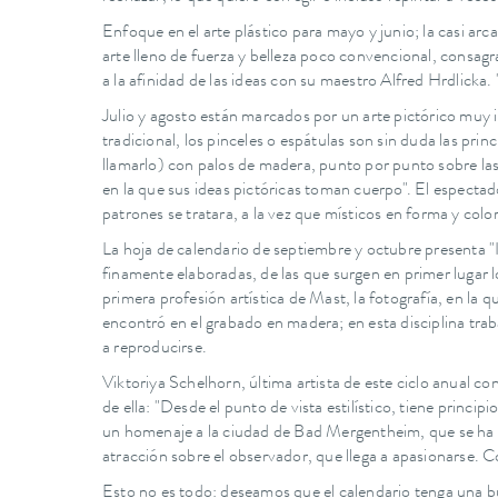
Enfoque en el arte plástico para mayo y junio; la casi arc
arte lleno de fuerza y belleza poco convencional, consagrad
a la afinidad de las ideas con su maestro Alfred Hrdlicka.
Julio y agosto están marcados por un arte pictórico muy i
tradicional, los pinceles o espátulas son sin duda las pr
llamarlo) con palos de madera, punto por punto sobre las
en la que sus ideas pictóricas toman cuerpo". El especta
patrones se tratara, a la vez que místicos en forma y color
La hoja de calendario de septiembre y octubre presenta "I
finamente elaboradas, de las que surgen en primer lugar 
primera profesión artística de Mast, la fotografía, en la 
encontró en el grabado en madera; en esta disciplina trab
a reproducirse.
Viktoriya Schelhorn, última artista de este ciclo anual c
de ella: "Desde el punto de vista estilístico, tiene princi
un homenaje a la ciudad de Bad Mergentheim, que se ha con
atracción sobre el observador, que llega a apasionarse. C
Esto no es todo: deseamos que el calendario tenga una b