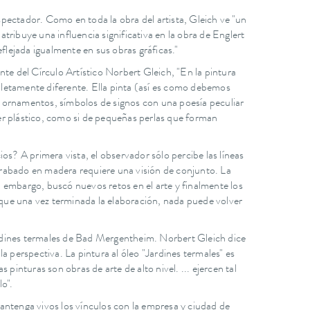
espectador. Como en toda la obra del artista, Gleich ve "un
atribuye una influencia significativa en la obra de Englert
flejada igualmente en sus obras gráficas."
nte del Círculo Artístico Norbert Gleich, "En la pintura
mpletamente diferente. Ella pinta (así es como debemos
y ornamentos, símbolos de signos con una poesía peculiar
er plástico, como si de pequeñas perlas que forman
os? A primera vista, el observador sólo percibe las líneas
grabado en madera requiere una visión de conjunto. La
in embargo, buscó nuevos retos en el arte y finalmente los
l que una vez terminada la elaboración, nada puede volver
jardines termales de Bad Mergentheim. Norbert Gleich dice
la perspectiva. La pintura al óleo "Jardines termales" es
nturas son obras de arte de alto nivel. ... ejercen tal
o".
ntenga vivos los vínculos con la empresa y ciudad de