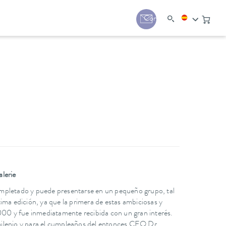
Contacto
lerie
ompletado y puede presentarse en un pequeño grupo, tal
ima edición, ya que la primera de estas ambiciosas y
2000 y fue inmediatamente recibida con un gran interés.
l milenio y para el cumpleaños del entonces CEO Dr.