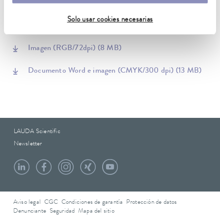
Solo usar cookies necesarias
Documento Word
(26 KB)
Imagen (RGB/72dpi)
(8 MB)
Documento Word e imagen (CMYK/300 dpi)
(13 MB)
LAUDA Scientific
Newsletter
Aviso legal
CGC
Condiciones de garantía
Protección de datos
Denunciante
Seguridad
Mapa del sitio