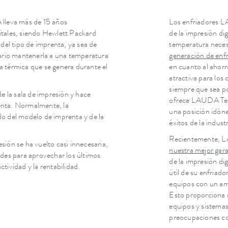
 lleva más de 15 años
Los enfriadores LA
itales, siendo Hewlett Packard
de la impresión dig
del tipo de imprenta, ya sea de
temperatura neces
sario mantenerla a una temperatura
generación de enf
ga térmica que se genera durante el
en cuanto al ahorr
atractiva para los
siempre que sea pos
e la sala de impresión y hace
ofrece LAUDA Tec
renta. Normalmente, la
una posición idóne
o del modelo de imprenta y de la
éxitos de la industr
Recientemente, LA
ión se ha vuelto casi innecesaria,
nuestra mejor gara
ndes para aprovechar los últimos
de la impresión dig
tividad y la rentabilidad.
útil de su enfriado
equipos con un amp
Esto proporciona r
equipos y sistema
preocupaciones 