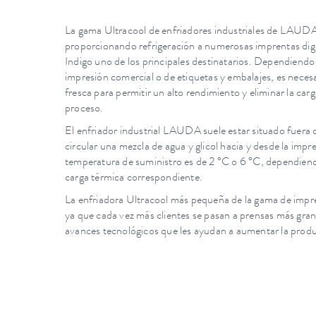
La gama Ultracool de enfriadores industriales de LAUDA
proporcionando refrigeración a numerosas imprentas dig
Indigo uno de los principales destinatarios. Dependiendo 
impresión comercial o de etiquetas y embalajes, es nece
fresca para permitir un alto rendimiento y eliminar la car
proceso.
El enfriador industrial LAUDA suele estar situado fuera d
circular una mezcla de agua y glicol hacia y desde la imp
temperatura de suministro es de 2 °C o 6 °C, dependiend
carga térmica correspondiente.
La enfriadora Ultracool más pequeña de la gama de impres
ya que cada vez más clientes se pasan a prensas más gra
avances tecnológicos que les ayudan a aumentar la produc