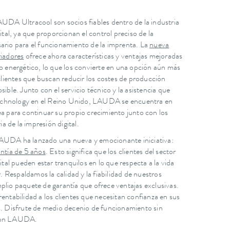
UDA Ultracool son socios fiables dentro de la industria
ital, ya que proporcionan el control preciso de la
ario para el funcionamiento de la imprenta. La
nueva
riadores
ofrece ahora características y ventajas mejoradas
o energético, lo que los convierte en una opción aún más
 clientes que buscan reducir los costes de producción
ible. Junto con el servicio técnico y la asistencia que
hnology en el Reino Unido, LAUDA se encuentra en
a para continuar su propio crecimiento junto con los
ia de la impresión digital.
UDA ha lanzado una nueva y emocionante iniciativa:
ntía de 5 años
. Esto significa que los clientes del sector
ital pueden estar tranquilos en lo que respecta a la vida
r. Respaldamos la calidad y la fiabilidad de nuestros
lio paquete de garantía que ofrece ventajas exclusivas.
entabilidad a los clientes que necesitan confianza en sus
s. Disfrute de medio decenio de funcionamiento sin
con LAUDA.