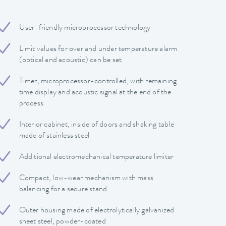
User-friendly microprocessor technology
Limit values ​​for over and under temperature alarm
(optical and acoustic) can be set
Timer, microprocessor-controlled, with remaining
time display and acoustic signal at the end of the
process
Interior cabinet, inside of doors and shaking table
made of stainless steel
Additional electromechanical temperature limiter
Compact, low-wear mechanism with mass
balancing for a secure stand
Outer housing made of electrolytically galvanized
sheet steel, powder-coated