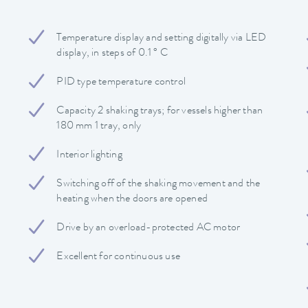
Temperature display and setting digitally via LED
display, in steps of 0.1 ° C
PID type temperature control
Capacity 2 shaking trays; for vessels higher than
180 mm 1 tray, only
Interior lighting
Switching off of the shaking movement and the
heating when the doors are opened
Drive by an overload-protected AC motor
Excellent for continuous use