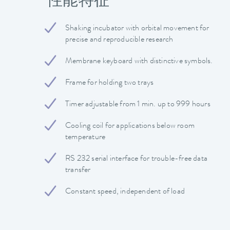
性能特征
Shaking incubator with orbital movement for
precise and reproducible research
Membrane keyboard with distinctive symbols.
Frame for holding two trays
Timer adjustable from 1 min. up to 999 hours
Cooling coil for applications below room
temperature
RS 232 serial interface for trouble-free data
transfer
Constant speed, independent of load