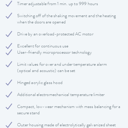
Timer adjustable from 1 min. up to 999 hours
Switching off of the shaking movement and the heating
when the doors are opened
Drive by an overload-protected AC motor
Excellent for continuous use
User-friendly microprocessor technology
Limit values ​​for over and under temperature alarm
(optical and acoustic) can be set
Hinged acrylic glass hood
Additional electromechanical temperature limiter
Compact, low-wear mechanism with mass balancing for a
secure stand
Outer housing made of electrolytically galvanized sheet