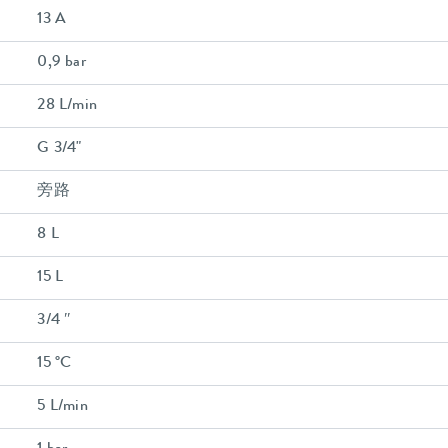
13 A
0,9 bar
28 L/min
G 3/4"
旁路
8 L
15 L
3/4 ″
15 °C
5 L/min