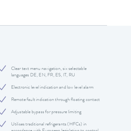
Clear text menu navigation, six selectable
languages DE, EN, FR, ES, IT, RU
Electronic level indication and low level alarm
Remote fault indication through floating contact
Adjustable bypass for pressure limiting
Utilises traditional refrigerants (HFCs) in
accordance with European legislation to control