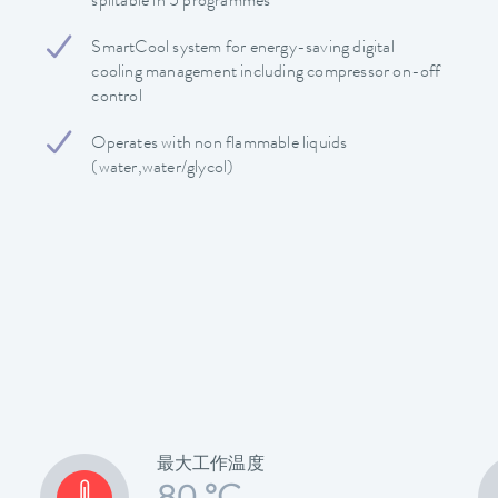
splitable in 5 programmes
SmartCool system for energy-saving digital
cooling management including compressor on-off
control
Operates with non flammable liquids
(water,water/glycol)
最大工作温度