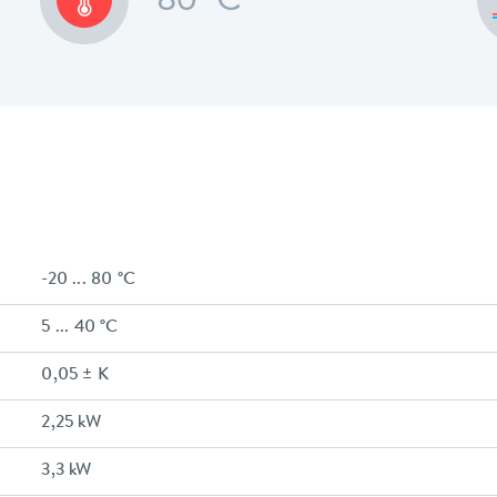
80 °C
-20 ... 80 °C
5 ... 40 °C
0,05 ± K
2,25 kW
3,3 kW