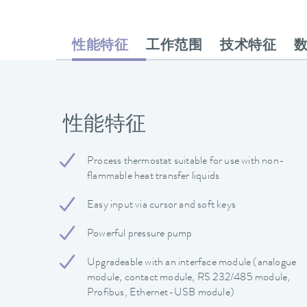
性能特征
工作范围
技术特征
性能特征
Process thermostat suitable for use with non-
flammable heat transfer liquids
Easy input via cursor and soft keys
Powerful pressure pump
Upgradeable with an interface module (analogue
module, contact module, RS 232/485 module,
Profibus, Ethernet-USB module)