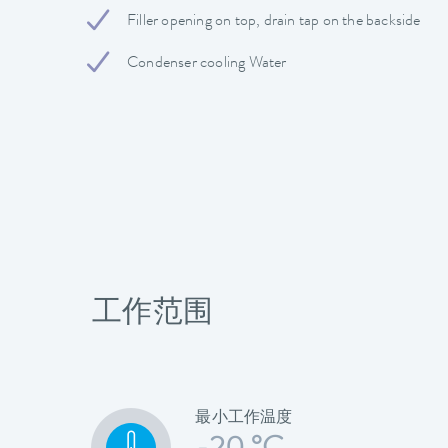
Filler opening on top, drain tap on the backside
Condenser cooling Water
工作范围
最小工作温度