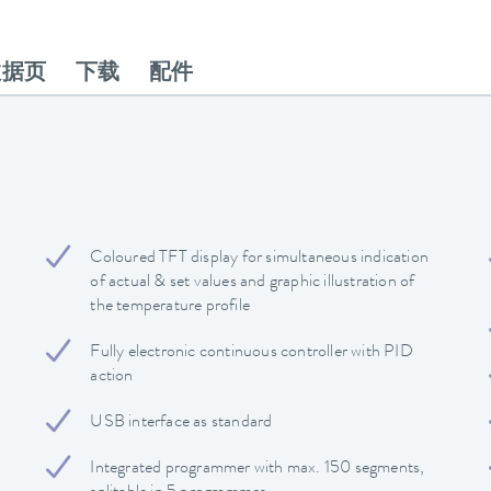
数据页
下载
配件
Coloured TFT display for simultaneous indication
of actual & set values and graphic illustration of
the temperature profile
Fully electronic continuous controller with PID
action
USB interface as standard
Integrated programmer with max. 150 segments,