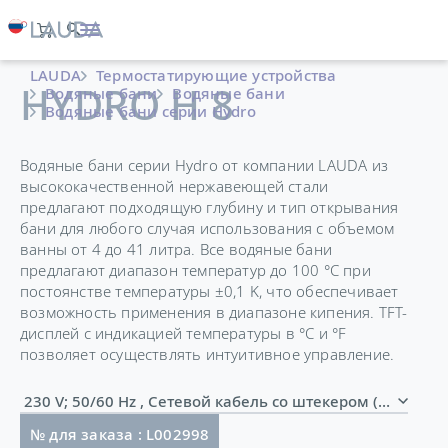
LAUDA
Термостатирующие устройства
HYDRO H 8
Водяные бани
Водяные бани
Водяные бани серии Hydro
Водяные бани серии Hydro от компании LAUDA из
высококачественной нержавеющей стали
предлагают подходящую глубину и тип открывания
бани для любого случая использования с объемом
ванны от 4 до 41 литра. Все водяные бани
предлагают диапазон температур до 100 °C при
постоянстве температуры ±0,1 K, что обеспечивает
возможность применения в диапазоне кипения. TFT-
дисплей с индикацией температуры в °C и °F
позволяет осуществлять интуитивное управление.
230 V; 50/60 Hz , Сетевой кабель со штекером (GB2099
№ для заказа : L002998