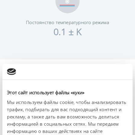
Постоянство температурного режима
0.1 ± K
Технические
характеристики (согл.
DIN 12876)
Этот сайт использует файлы «куки»
Мы используем файлы cookie, чтобы анализировать
трафик, подбирать для вас подходящий контент и
Диапазон рабочих температур
рекламу, а также дать вам возможность делиться
25 ... 100 °C
информацией в социальных сетях. Мы передаем
информацию о ваших действиях на сайте
Диапазон температуры окружающей среды