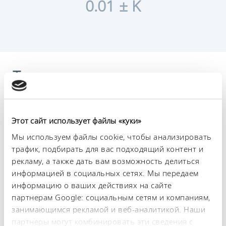
0.01 ± K
Технические
характеристики (согл.
DIN 12876)
Этот сайт использует файлы «куки»
Мы используем файлы cookie, чтобы анализировать
Диапазон рабочих температур
трафик, подбирать для вас подходящий контент и
30 ... 230 °C
рекламу, а также дать вам возможность делиться
информацией в социальных сетях. Мы передаем
Диапазон рабочих температур с водяным
информацию о ваших действиях на сайте
охлаждением
20 ... 230 °C
партнерам Google: социальным сетям и компаниям,
занимающимся рекламой и веб-аналитикой. Наши
Рабочий диапазон температур
партнеры могут комбинировать эти сведения с