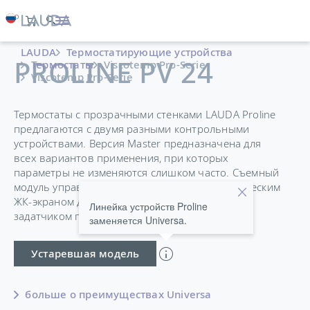
LAUDA
Термостатирующие устройства
PROLINE PV 24
Термостаты
Viscotemp Pro-Serie
Viscotemp Pro-Serie
Термостаты с прозрачными стенками LAUDA Proline
предлагаются с двумя разными контрольными
устройствами. Версия Master предназначена для
всех вариантов применения, при которых
параметры не изменяются слишком часто. Съемный
модуль управления Command оснащен графическим
ЖК-экраном для удобства в управлении и
Линейка устройств Proline
задатчиком программы.
заменяется Universa.
Устаревшая модель
больше о преимуществах Universa