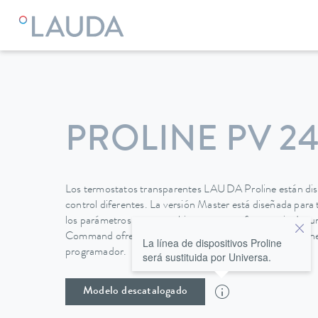
LAUDA
Equipos de termorregulación
Termostatos
Visc
PROLINE PV 2
Los termostatos transparentes LAUDA Proline están dis
control diferentes. La versión Master está diseñada para 
los parámetros no se cambian con tanta frecuencia. La
Command ofrece una pantalla LCD gráfica para un man
La línea de dispositivos Proline
programador.
será sustituida por Universa.
Modelo descatalogado