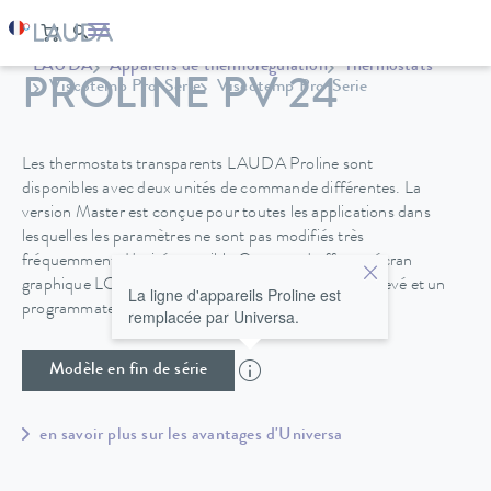
LAUDA
Appareils de thermorégulation
Thermostats
PROLINE PV 24
Viscotemp Pro-Serie
Viscotemp Pro-Serie
Les thermostats transparents LAUDA Proline sont
disponibles avec deux unités de commande différentes. La
version Master est conçue pour toutes les applications dans
lesquelles les paramètres ne sont pas modifiés très
fréquemment. L'unité amovible Command offre un écran
graphique LCD qui garantit un confort d'utilisation élevé et un
La ligne d'appareils Proline est
programmateur supplémentaire.
remplacée par Universa.
Modèle en fin de série
en savoir plus sur les avantages d'Universa