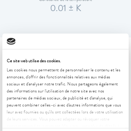
0.01 ± K
Caractéristiques techniques
(selon DIN 12876)
Ce site web utilise des cookies.
Les cookies nous permettent de personnaliser le contenu et les
annonces, d'offrir des fonctionnalités relatives aux médias
Plage de température de fonctionnement
sociaux et d'analyser notre trafic. Nous partageons également
30 ... 230 °C
des informations sur l'utilisation de notre site avec nos
partenaires de médias sociaux, de publicité et d'analyse, qui
Plage de température de fonctionnement avec
peuvent combiner celles-ci avec d'autres informations que vous
refroidissement à l'eau
20 ... 230 °C
leur avez fournies ou qu'ils ont collectées lors de votre utilisation
de leurs services. Vous pouvez adapter ou révoquer votre
Plage de température de fonctionnement
consentement à tout moment. Vous trouverez plus de détails à