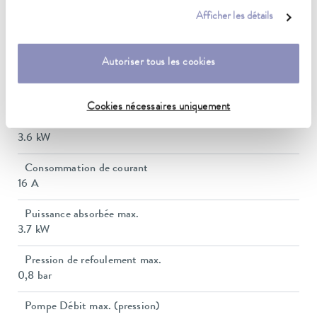
0 ... 230 °C
ce sujet dans notre
déclaration de protection des données
.
Afficher les détails
Plage de température ambiante
5 ... 40 °C
Autoriser tous les cookies
Constance de la température
0.01 ± K
Cookies nécessaires uniquement
Puissance de chauffe max.
3.6 kW
Consommation de courant
16 A
Puissance absorbée max.
3.7 kW
Pression de refoulement max.
0,8 bar
Pompe Débit max. (pression)