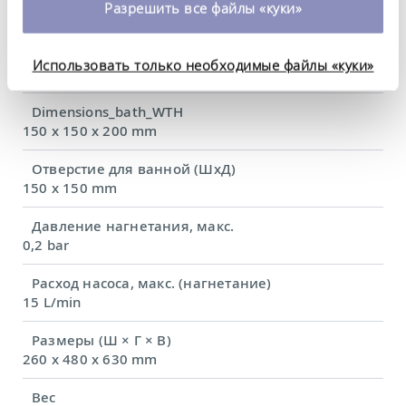
время. Более подробную информацию об этом вы
Разрешить все файлы «куки»
2,4 kW
можете найти в нашей
политике
конфиденциальности
.
Потребление тока
Использовать только необходимые файлы «куки»
10 A
Dimensions_bath_WTH
150 x 150 x 200 mm
Отверстие для ванной (ШхД)
150 x 150 mm
Давление нагнетания, макс.
0,2 bar
Расход насоса, макс. (нагнетание)
15 L/min
Размеры (Ш × Г × В)
260 x 480 x 630 mm
Вес