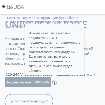
LAUDA
Термостатирующие устройства
UNIVERSA U 830 E
Термостаты
Охлаждающие термостаты
Universa
Исходя из ваших языковых
предпочтений, мы
Холодильные термостаты Universa ECO в
предполагаем, что напряжение в
стандартной комплектации оснащены крышкой
сети устройства должно
ванны. Сливной кран, расположенный на передней
соответствовать стандарту ЕС.
панели устройства за вентиляционной решеткой,
Если это не так, вы можете
облегчает и делает более безопасной замену
изменить напряжение сети
терморегулирующей жидкости.
здесь, и номер заказа будет
обновлен.
220-240 V; 50/60 Hz , Сетевой кабель с угловым 
№ для заказа : L004286
Запросить продукт