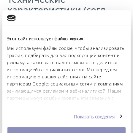
характеристики (согл.
DIN 12876)
Этот сайт использует файлы «куки»
Диапазон рабочих температур
-30 ... 100 °C
Мы используем файлы cookie, чтобы анализировать
трафик, подбирать для вас подходящий контент и
Рабочий диапазон температур
рекламу, а также дать вам возможность делиться
-30 ... 100 °C
информацией в социальных сетях. Мы передаем
Диапазон температуры окружающей среды
информацию о ваших действиях на сайте
5 ... 40 °C
партнерам Google: социальным сетям и компаниям,
занимающимся рекламой и веб-аналитикой. Наши
Постоянство температурного режима
партнеры могут комбинировать эти сведения с
0,05 ± K
предоставленной вами информацией, а также
данными, которые они получили при
Heating_range
Показать сведения
использовании вами их сервисов. Вы можете
1.6 ... 2.2 kW
изменить или отозвать свое согласие в любое
Потребляемая мощность, макс.