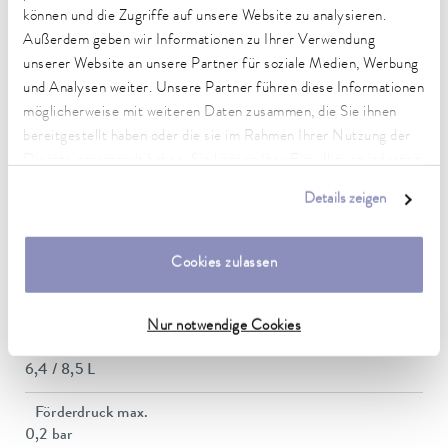
können und die Zugriffe auf unsere Website zu analysieren.
Heating_range
Außerdem geben wir Informationen zu Ihrer Verwendung
1.6 ... 2.2 kW
unserer Website an unsere Partner für soziale Medien, Werbung
Leistungsaufnahme max.
und Analysen weiter. Unsere Partner führen diese Informationen
2,4 kW
möglicherweise mit weiteren Daten zusammen, die Sie ihnen
bereitgestellt haben oder die sie im Rahmen Ihrer Nutzung der
Leistungsaufnahme
Dienste gesammelt haben. Sie können Ihre Einwilligung jederzeit
10 A
anpassen oder widerrufen. Weitere Details hierzu finden Sie in
Details zeigen
unserer
Datenschutzerklärung
.
Dimensions_bath_WTH
150 x 150 x 200 mm
Cookies zulassen
Badöffnung (BxT)
150 x 150 mm
Nur notwendige Cookies
Badvolumen min. / max.
6,4 / 8,5 L
Förderdruck max.
0,2 bar