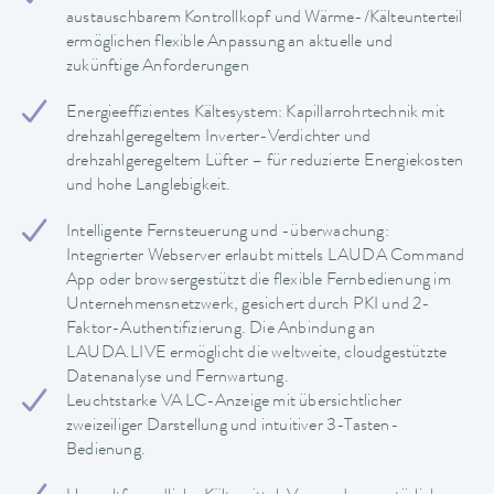
austauschbarem Kontrollkopf und Wärme-/Kälteunterteil
ermöglichen flexible Anpassung an aktuelle und
zukünftige Anforderungen
Energieeffizientes Kältesystem: Kapillarrohrtechnik mit
drehzahlgeregeltem Inverter-Verdichter und
drehzahlgeregeltem Lüfter – für reduzierte Energiekosten
und hohe Langlebigkeit.
Intelligente Fernsteuerung und -überwachung:
Integrierter Webserver erlaubt mittels LAUDA Command
App oder browsergestützt die flexible Fernbedienung im
Unternehmensnetzwerk, gesichert durch PKI und 2-
Faktor-Authentifizierung. Die Anbindung an
LAUDA.LIVE ermöglicht die weltweite, cloudgestützte
Datenanalyse und Fernwartung.
Leuchtstarke VA LC-Anzeige mit übersichtlicher
zweizeiliger Darstellung und intuitiver 3-Tasten-
Bedienung.