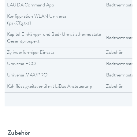
LAUDA Command App
Badthermostat
Konfiguration WLAN Universa
-
(pskCfg.txt)
Kapitel Einhänge- und Bad-Umwälzthermostate
Badthermostat
Gesamtprospekt
Zylinderförmiger Einsatz
Zubehör
Universa ECO
Badthermostat
Universa MAX/PRO
Badthermostat
Kühlflüssigkeitsventil mit LiBus Ansteuerung
Zubehör
Zubehör