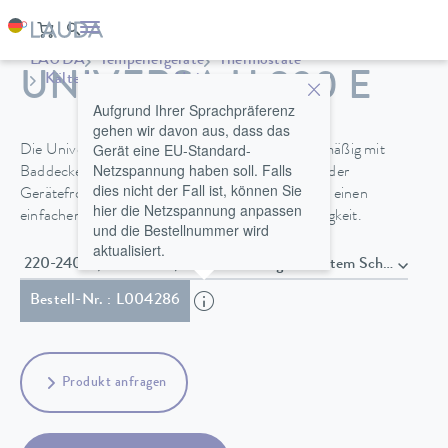
LAUDA
Temperiergeräte
Thermostate
UNIVERSA U 830 E
Kältethermostate
Universa
Aufgrund Ihrer Sprachpräferenz
gehen wir davon aus, dass das
Gerät eine EU-Standard-
Die Universa ECO Kältethermostate sind serienmäßig mit
Netzspannung haben soll. Falls
Baddeckel ausgestattet. Ein Entleerungshahn an der
dies nicht der Fall ist, können Sie
Gerätefront hinter dem Lüftungsgitter ermöglicht einen
hier die Netzspannung anpassen
einfacheren sicheren Wechsel der Temperierflüssigkeit.
und die Bestellnummer wird
aktualisiert.
220-240 V; 50/60 Hz , Netzkabel mit gewinkeltem Schuko 
Bestell-Nr. : L004286
Produkt anfragen