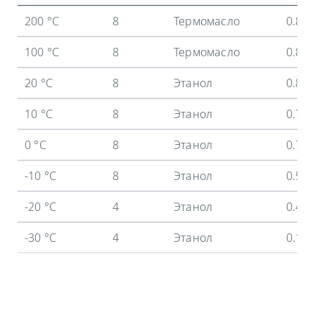
200 °C
8
Термомасло
0.8 
100 °C
8
Термомасло
0.8 
20 °C
8
Этанол
0.8 
10 °C
8
Этанол
0.74
0 °C
8
Этанол
0.7 
-10 °C
8
Этанол
0.59
-20 °C
4
Этанол
0.43
-30 °C
4
Этанол
0.18