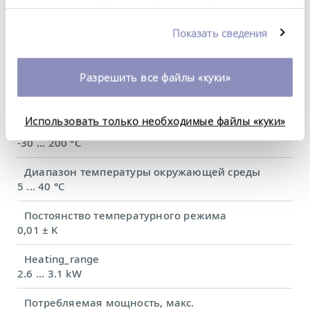
предоставленной вами информацией, а также
характеристики (согл.
данными, которые они получили при
Показать сведения
DIN 12876)
использовании вами их сервисов. Вы можете
изменить или отозвать свое согласие в любое
время. Более подробную информацию об этом вы
Разрешить все файлы «куки»
Диапазон рабочих температур
можете найти в нашей
политике
-30 ... 200 °C
конфиденциальности
.
Использовать только необходимые файлы «куки»
Рабочий диапазон температур
-30 ... 200 °C
Диапазон температуры окружающей среды
5 ... 40 °C
Постоянство температурного режима
0,01 ± K
Heating_range
2.6 ... 3.1 kW
Потребляемая мощность, макс.