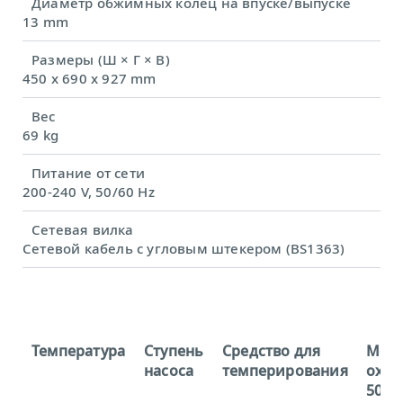
Диаметр обжимных колец на впуске/выпуске
13 mm
Размеры (Ш × Г × В)
450 x 690 x 927 mm
Вес
69 kg
Питание от сети
200-240 V, 50/60 Hz
Сетевая вилка
Сетевой кабель с угловым штекером (BS1363)
Температура
Ступень
Средство для
Мощ
насоса
темперирования
охла
50 Гц