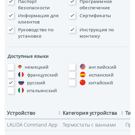
Паспорт
Программное
безопасности
обеспечение
Информация для
Сертификаты
клиентов
Руководство по
Инструкция по
установке
монтажу
Доступные языки
немецкий
английский
французский
испанский
русский
китайский
итальянский
Устройство
Категория устройства
Тип
LAUDA Command App
Термостаты с ваннами
Про