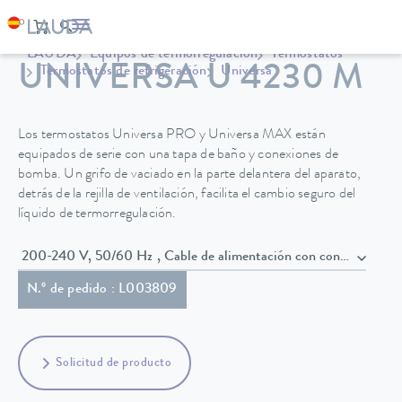
LAUDA
Equipos de termorregulación
Termostatos
UNIVERSA U 4230 M
Termostatos de refrigeración
Universa
Los termostatos Universa PRO y Universa MAX están
equipados de serie con una tapa de baño y conexiones de
bomba. Un grifo de vaciado en la parte delantera del aparato,
detrás de la rejilla de ventilación, facilita el cambio seguro del
líquido de termorregulación.
200-240 V, 50/60 Hz , Cable de alimentación con conecto
N.º de pedido : L003809
Solicitud de producto