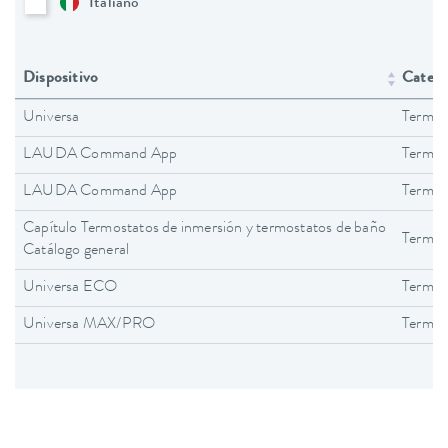
Italiano
Dispositivo
Catego
Universa
Termos
LAUDA Command App
Termos
LAUDA Command App
Termos
Capítulo Termostatos de inmersión y termostatos de baño
Termos
Catálogo general
Universa ECO
Termos
Universa MAX/PRO
Termos