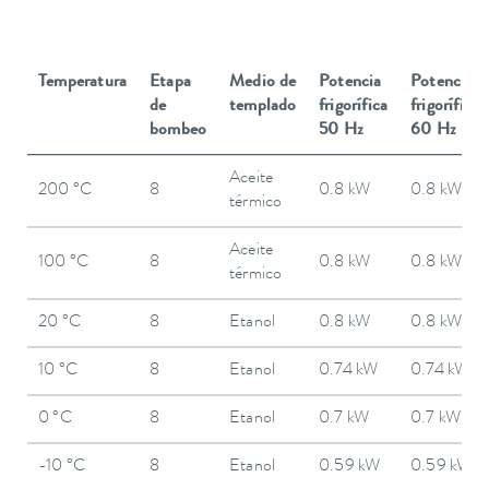
Temperatura
Etapa
Medio de
Potencia
Potencia
de
templado
frigorífica
frigorífica
bombeo
50 Hz
60 Hz
Aceite
200 °C
8
0.8 kW
0.8 kW
térmico
Aceite
100 °C
8
0.8 kW
0.8 kW
térmico
20 °C
8
Etanol
0.8 kW
0.8 kW
10 °C
8
Etanol
0.74 kW
0.74 kW
0 °C
8
Etanol
0.7 kW
0.7 kW
-10 °C
8
Etanol
0.59 kW
0.59 kW