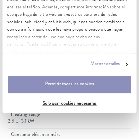
contenido y los anuncios, ofrecer funciones de redes sociales y
Características técnicas (según
analizar el tráfico. Además, compartimos información sobre el
DIN 12876)
uso que haga del sitio web con nuestros partners de redes
sociales, publicidad y análisis web, quienes pueden combinarla
con otra información que les haya proporcionado o que hayan
Rango de temperatura de trabajo
recopilado a partir del uso que haya hecho de sus
-30 ... 200 °C
servicios. Puede modificar o revocar su consentimiento en
cualquier momento. Encontrará más información al respecto en
Rango de temperatura de funcionamiento
nuestra
política de privacidad
.
-30 ... 200 °C
Mostrar detalles
Temperatura ambiente
5 ... 40 °C
Permitir todas las cookies
Estabilidad de temperatura
0,01 ± K
Solo usar cookies necesarias
Heating_range
2.6 ... 3.1 kW
Consumo eléctrico máx.