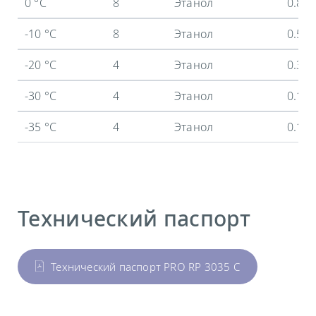
0 °C
8
Этанол
0.8 
-10 °C
8
Этанол
0.58
-20 °C
4
Этанол
0.35
-30 °C
4
Этанол
0.16
-35 °C
4
Этанол
0.1 
Технический паспорт
Технический паспорт PRO RP 3035 C