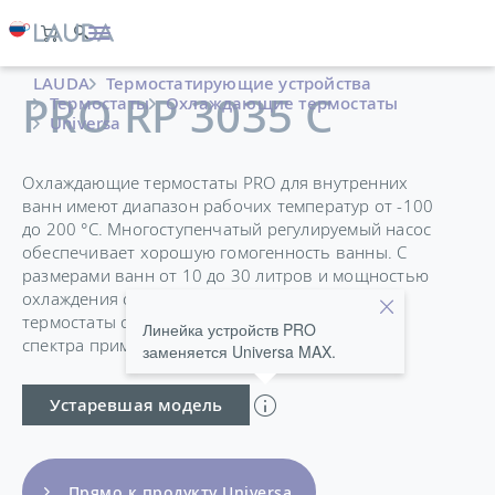
LAUDA
Термостатирующие устройства
PRO RP 3035 C
Термостаты
Охлаждающие термостаты
Universa
Охлаждающие термостаты PRO для внутренних
ванн имеют диапазон рабочих температур от -100
до 200 °C. Многоступенчатый регулируемый насос
обеспечивает хорошую гомогенность ванны. С
размерами ванн от 10 до 30 литров и мощностью
охлаждения от 0,4 до 1,5 кВт, охлаждаемые
термостаты с ванной подходят для широкого
Линейка устройств PRO
спектра применений.
заменяется Universa MAX.
Устаревшая модель
Прямо к продукту Universa