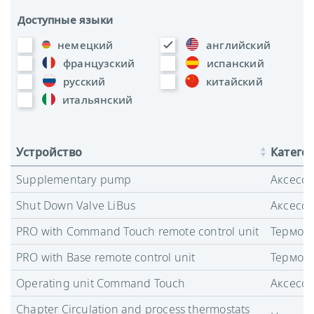
Доступные языки
немецкий
английский
французский
испанский
русский
китайский
итальянский
Устройство
Катего
Supplementary pump
Аксесс
Shut Down Valve LiBus
Аксесс
PRO with Command Touch remote control unit
Термост
PRO with Base remote control unit
Термост
Operating unit Command Touch
Аксесс
Chapter Circulation and process thermostats