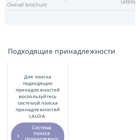
Циркул
Overall brochure
Подходящие принадлежности
Для поиска
подходящих
принадлежностей
воспользуйтесь
системой поиска
принадлежностей
LAUDA.
Система
поиска
принадлежнос