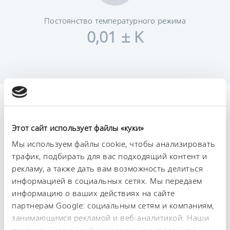
Постоянство температурного режима
0,01 ± K
Технические
характеристики (согл.
Этот сайт использует файлы «куки»
DIN 12876)
Мы используем файлы cookie, чтобы анализировать
трафик, подбирать для вас подходящий контент и
рекламу, а также дать вам возможность делиться
Диапазон рабочих температур
информацией в социальных сетях. Мы передаем
-35 ... 200 °C
информацию о ваших действиях на сайте
партнерам Google: социальным сетям и компаниям,
Рабочий диапазон температур
занимающимся рекламой и веб-аналитикой. Наши
-35 ... 200 °C
партнеры могут комбинировать эти сведения с