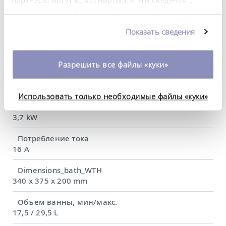
Диапазон температуры окружающей среды
предоставленной вами информацией, а также
5 ... 40 °C
данными, которые они получили при
Показать сведения
использовании вами их сервисов. Вы можете
Постоянство температурного режима
изменить или отозвать свое согласие в любое
0,01 ± K
время. Более подробную информацию об этом вы
Разрешить все файлы «куки»
можете найти в нашей
политике
Теплопроизводительность, макс.
конфиденциальности
.
3,6 kW
Использовать только необходимые файлы «куки»
Потребляемая мощность, макс.
3,7 kW
Потребление тока
16 A
Dimensions_bath_WTH
340 x 375 x 200 mm
Объем ванны, мин/макс.
17,5 / 29,5 L