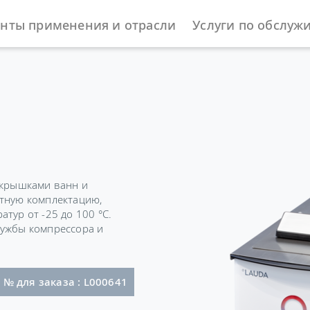
нты применения и отрасли
Услуги по обслуж
ы
Охлаждающие термостаты
Alpha
 крышками ванн и
ртную комплектацию,
тур от -25 до 100 °C.
лужбы компрессора и
Сетевой кабель с угловым штекером (BS1363)
№ для заказа : L000641