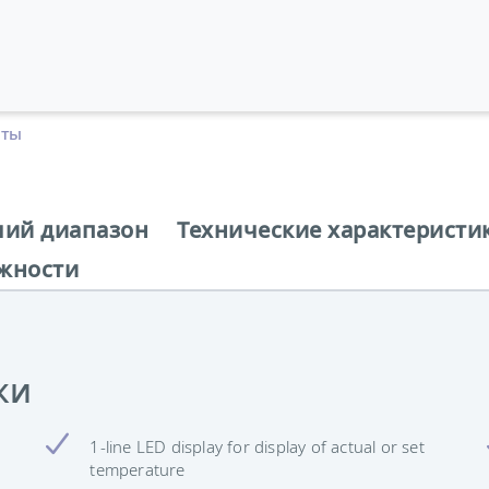
аты
чий диапазон
Технические характеристи
жности
ки
1-line LED display for display of actual or set
temperature