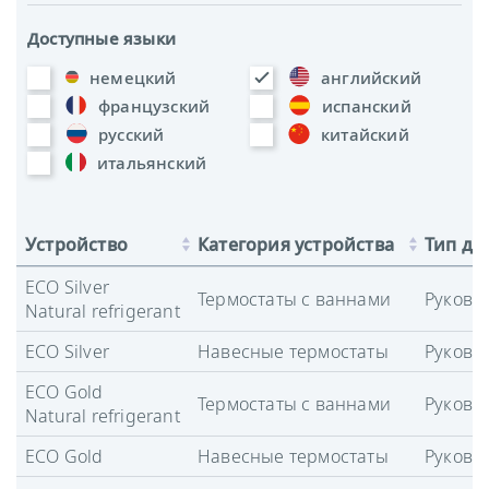
Доступные языки
немецкий
английский
французский
испанский
русский
китайский
итальянский
Устройство
Категория устройства
Тип до
ECO Silver
Термостаты с ваннами
Руково
Natural refrigerant
ECO Silver
Навесные термостаты
Руково
ECO Gold
Термостаты с ваннами
Руково
Natural refrigerant
ECO Gold
Навесные термостаты
Руково