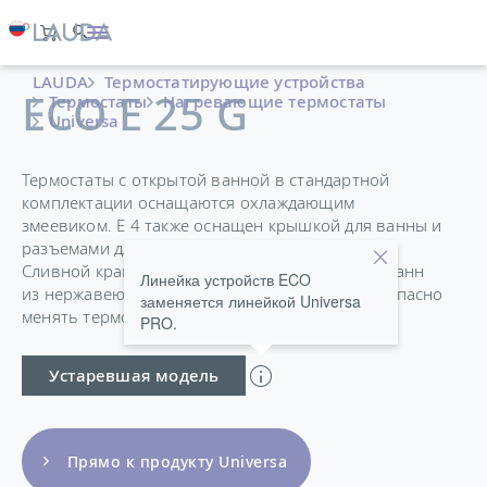
LAUDA
Термостатирующие устройства
ECO E 25 G
Термостаты
Нагревающие термостаты
Universa
Термостаты с открытой ванной в стандартной
комплектации оснащаются охлаждающим
змеевиком. E 4 также оснащен крышкой для ванны и
разъемами для подключения внешнего насоса.
Сливной кран на задней панели устройства у ванн
Линейка устройств ECO
из нержавеющей стали позволяет легко и безопасно
заменяется линейкой Universa
менять термостатирующую жидкость.
PRO.
Устаревшая модель
Прямо к продукту Universa