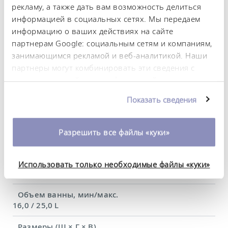
Постоянство температурного режима
рекламу, а также дать вам возможность делиться
0.01 ± K
информацией в социальных сетях. Мы передаем
информацию о ваших действиях на сайте
Теплопроизводительность, макс.
партнерам Google: социальным сетям и компаниям,
1.3 kW
занимающимся рекламой и веб-аналитикой. Наши
Потребляемая мощность, макс.
партнеры могут комбинировать эти сведения с
1.4 kW
предоставленной вами информацией, а также
данными, которые они получили при
Потребление тока
Показать сведения
использовании вами их сервисов. Вы можете
12 A
изменить или отозвать свое согласие в любое
время. Более подробную информацию об этом вы
Давление нагнетания, макс.
Разрешить все файлы «куки»
можете найти в нашей
политике
0,6 bar
конфиденциальности
.
Расход насоса, макс. (нагнетание)
Использовать только необходимые файлы «куки»
22 L/min
Объем ванны, мин/макс.
16,0 / 25,0 L
Размеры (Ш × Г × В)