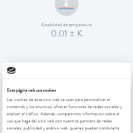
Estabilidad de temperatura
0.01 ± K
Características técnicas (según
DIN 12876)
Esta página web usa cookies
Las cookies de este sitio web se usan para personalizar el
Rango de temperatura de trabajo
contenido y los anuncios, ofrecer funciones de redes sociales y
20 ... 200 °C
analizar el tráfico. Además, compartimos información sobre el
uso que haga del sitio web con nuestros partners de redes
Temperatura ambiente
sociales, publicidad y análisis web, quienes pueden combinarla
5 ... 40 °C