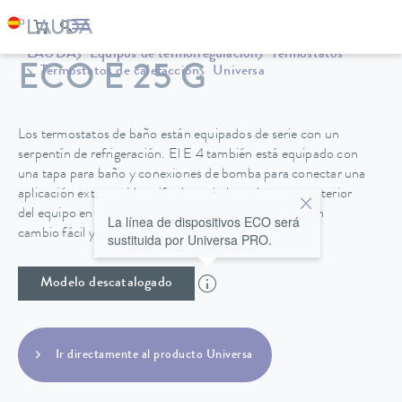
LAUDA
Equipos de termorregulación
Termostatos
ECO E 25 G
Termostatos de calefacción
Universa
Los termostatos de baño están equipados de serie con un
serpentín de refrigeración. El E 4 también está equipado con
una tapa para baño y conexiones de bomba para conectar una
aplicación externa. Un grifo de vaciado en la parte posterior
del equipo en los baños de acero inoxidable permite un
La línea de dispositivos ECO será
cambio fácil y seguro del líquido caloportador.
sustituida por Universa PRO.
Modelo descatalogado
Ir directamente al producto Universa