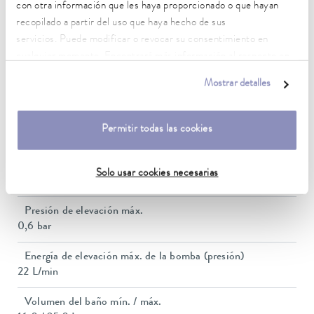
con otra información que les haya proporcionado o que hayan
recopilado a partir del uso que haya hecho de sus
Estabilidad de temperatura
servicios. Puede modificar o revocar su consentimiento en
0.01 ± K
cualquier momento. Encontrará más información al respecto en
nuestra
política de privacidad
.
Potencia calorífica máx.
Mostrar detalles
1.3 kW
Consumo eléctrico máx.
Permitir todas las cookies
1.4 kW
Consumo de corriente
Solo usar cookies necesarias
12 A
Presión de elevación máx.
0,6 bar
Energía de elevación máx. de la bomba (presión)
22 L/min
Volumen del baño mín. / máx.