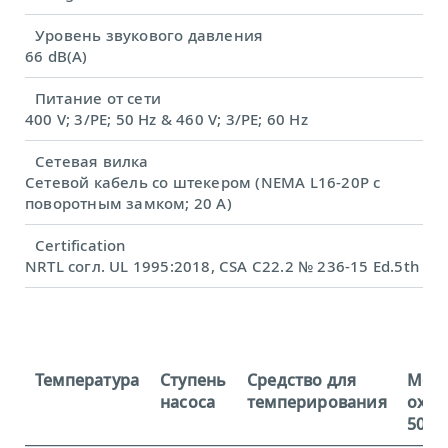
Уровень звукового давления
66 dB(A)
Питание от сети
400 V; 3/PE; 50 Hz & 460 V; 3/PE; 60 Hz
Сетевая вилка
Сетевой кабель со штекером (NEMA L16-20P с
поворотным замком; 20 A)
Certification
NRTL согл. UL 1995:2018, CSA C22.2 № 236-15 Ed.5th
Температура
Ступень
Средство для
Мощ
насоса
темперирования
охла
50 Гц