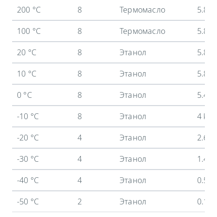
200 °C
8
Термомасло
5.8 
100 °C
8
Термомасло
5.8 
20 °C
8
Этанол
5.8 
10 °C
8
Этанол
5.8 
0 °C
8
Этанол
5.4 
-10 °C
8
Этанол
4 kW
-20 °C
4
Этанол
2.6 
-30 °C
4
Этанол
1.45
-40 °C
4
Этанол
0.55
-50 °C
2
Этанол
0.12