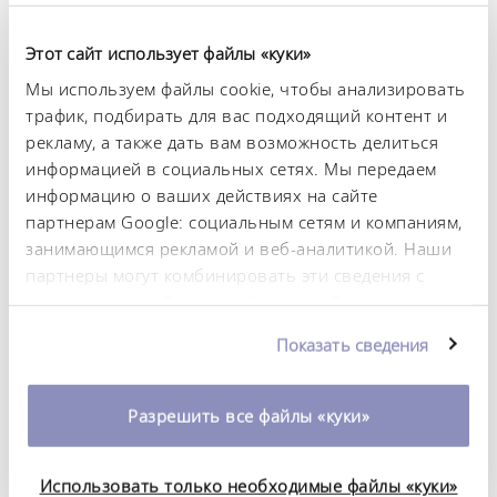
-50 ... 220 °C
Этот сайт использует файлы «куки»
Диапазон температуры окружающей среды
5 ... 40 °C
Мы используем файлы cookie, чтобы анализировать
трафик, подбирать для вас подходящий контент и
Постоянство температурного режима
рекламу, а также дать вам возможность делиться
0,05 ± K
информацией в социальных сетях. Мы передаем
информацию о ваших действиях на сайте
Теплопроизводительность, макс.
партнерам Google: социальным сетям и компаниям,
8 kW
занимающимся рекламой и веб-аналитикой. Наши
Потребляемая мощность, макс.
партнеры могут комбинировать эти сведения с
10,5 kW
предоставленной вами информацией, а также
данными, которые они получили при
Потребление тока
Показать сведения
использовании вами их сервисов. Вы можете
16 A
изменить или отозвать свое согласие в любое
время. Более подробную информацию об этом вы
Давление нагнетания, макс.
Разрешить все файлы «куки»
можете найти в нашей
политике
3,1 bar
конфиденциальности
.
Расход насоса, макс. (нагнетание)
Использовать только необходимые файлы «куки»