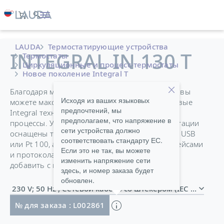
LAUDA
Термостатирующие устройства
INTEGRAL IN 130 T
Термостаты
Циркуляционные и процесс-термостаты
Новое поколение Integral T
Благодаря модульной концепции интерфейса, вы
Исходя из ваших языковых
можете максимально гибко интегрировать новые
предпочтений, мы
Integral технологические термостаты в ваши
предполагаем, что напряжение в
процессы. Устройства в стандартной комплектации
сети устройства должно
оснащены такими интерфейсами, как Ethernet, USB
соответствовать стандарту ЕС.
или Pt 100, а также дополнительными интерфейсами
Если это не так, вы можете
и протоколами связи, которые можно легко
изменить напряжение сети
добавить с помощью модулей.
здесь, и номер заказа будет
обновлен.
230 V; 50 Hz , Сетевой кабель со штекером (IEC 60309,
№ для заказа : L002861