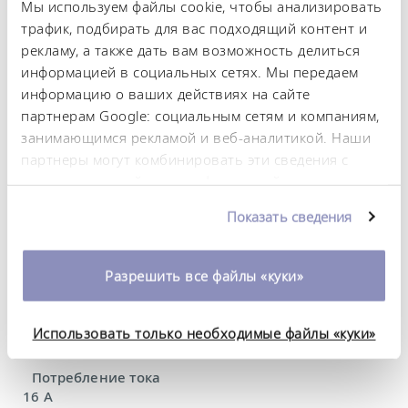
характеристики (согл.
Мы используем файлы cookie, чтобы анализировать
DIN 12876)
трафик, подбирать для вас подходящий контент и
рекламу, а также дать вам возможность делиться
информацией в социальных сетях. Мы передаем
Диапазон рабочих температур
информацию о ваших действиях на сайте
-32 ... 120 °C
партнерам Google: социальным сетям и компаниям,
занимающимся рекламой и веб-аналитикой. Наши
Диапазон температуры окружающей среды
партнеры могут комбинировать эти сведения с
5 ... 40 °C
предоставленной вами информацией, а также
данными, которые они получили при
Постоянство температурного режима
Показать сведения
0,05 ± K
использовании вами их сервисов. Вы можете
изменить или отозвать свое согласие в любое
Теплопроизводительность, макс.
время. Более подробную информацию об этом вы
Разрешить все файлы «куки»
2,7 kW
можете найти в нашей
политике
конфиденциальности
.
Потребляемая мощность, макс.
Использовать только необходимые файлы «куки»
3,7 kW
Потребление тока
16 A