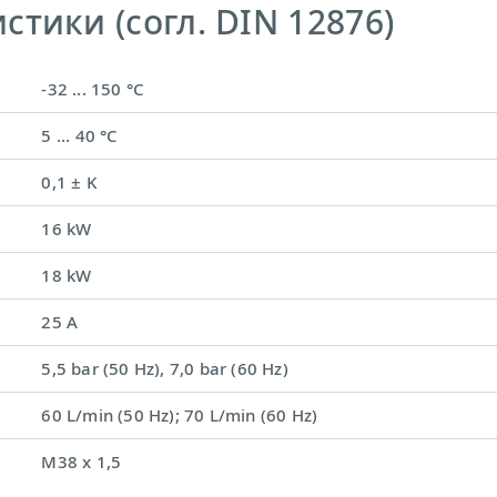
тики (согл. DIN 12876)
-32 ... 150 °C
5 ... 40 °C
0,1 ± K
16 kW
18 kW
25 A
5,5 bar (50 Hz), 7,0 bar (60 Hz)
60 L/min (50 Hz); 70 L/min (60 Hz)
M38 x 1,5