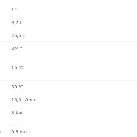
1″
9,7 L
25,5 L
3/4 ″
15 °C
30 °C
15,5 L/min
3 bar
.
0,8 bar