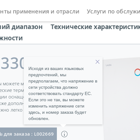
нты применения и отрасли
Услуги по обслуж
ы
Циркуляционные и процесс-термостаты
Новое поколе
чий диапазон
Технические характеристи
жности
1330 TW
Исходя из ваших языковых
предпочтений, мы
предполагаем, что напряжение в
ы можете максимально
сети устройства должно
ческие термостаты в ваши
соответствовать стандарту ЕС.
ации оснащены такими
Если это не так, вы можете
также дополнительными
изменить напряжение сети
жно легко добавить с
здесь, и номер заказа будет
обновлен.
50 Hz & 460 V; 3/PE; 60 Hz , Сетевой кабель со штекером (IEC 60309, 5-пол., CEE, красный, 32 A)
№ для заказа : L002669