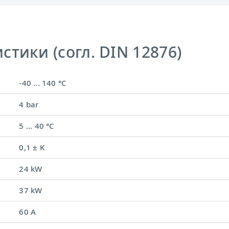
тики (согл. DIN 12876)
-40 ... 140 °C
4 bar
5 ... 40 °C
0,1 ± K
24 kW
37 kW
60 A