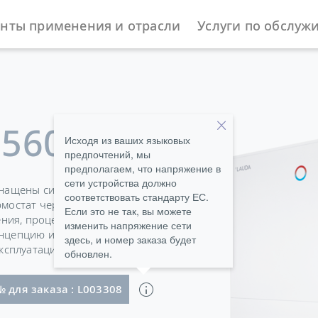
нты применения и отрасли
Услуги по обслуж
ы
Циркуляционные и процесс-термостаты
Integral P
2560 PW
Исходя из ваших языковых
предпочтений, мы
предполагаем, что напряжение в
сети устройства должно
оснащены системой подачи
соответствовать стандарту ЕС.
мостат через вакуум до -0,2
Если это не так, вы можете
ления, процессорные
изменить напряжение сети
онцепцию интерфейса,
здесь, и номер заказа будет
ксплуатации.
обновлен.
 50 Hz & 460 V; 3/PE; 60 Hz , электрическая соединительная коробка без шнура питания, без
№ для заказа : L003308