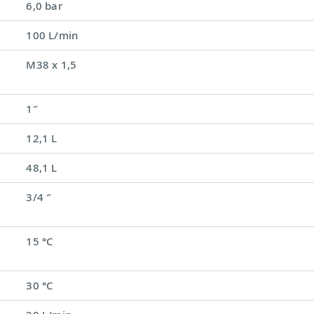
6,0 bar
100 L/min
M38 x 1,5
1″
12,1 L
48,1 L
3/4 ″
15 °C
30 °C