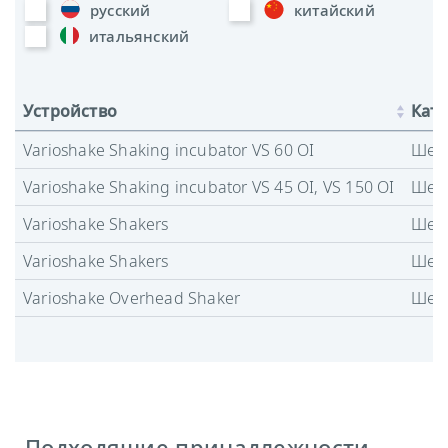
русский
китайский
итальянский
Устройство
Кате
Varioshake Shaking incubator VS 60 OI
Шей
Varioshake Shaking incubator VS 45 OI, VS 150 OI
Шей
Varioshake Shakers
Шей
Varioshake Shakers
Шей
Varioshake Overhead Shaker
Шей
Подходящие принадлежности