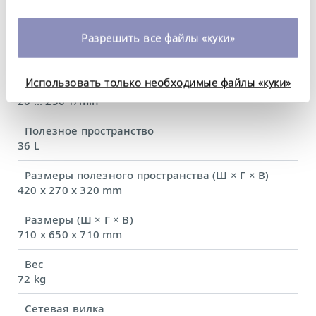
420 x 270 mm
изменить или отозвать свое согласие в любое
время. Более подробную информацию об этом вы
Разрешить все файлы «куки»
Амплитуда встряхивания
можете найти в нашей
политике
25 mm
конфиденциальности
.
Использовать только необходимые файлы «куки»
Частота встряхивания
20 ... 250 1/min
Полезное пространство
36 L
Размеры полезного пространства (Ш × Г × В)
420 x 270 x 320 mm
Размеры (Ш × Г × В)
710 x 650 x 710 mm
Вес
72 kg
Сетевая вилка