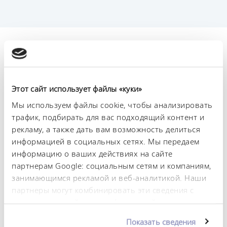
Технические
характеристики (согл.
DIN 12876)
Этот сайт использует файлы «куки»
Мы используем файлы cookie, чтобы анализировать
трафик, подбирать для вас подходящий контент и
Диапазон рабочих температур
рекламу, а также дать вам возможность делиться
28 ... 70 °C
информацией в социальных сетях. Мы передаем
Диапазон рабочих температур с водяным
информацию о ваших действиях на сайте
охлаждением
партнерам Google: социальным сетям и компаниям,
20 ... 70 °C
занимающимся рекламой и веб-аналитикой. Наши
партнеры могут комбинировать эти сведения с
Диапазон температуры окружающей среды
предоставленной вами информацией, а также
10 ... 30 °C
данными, которые они получили при
Показать сведения
Shaking_tray
использовании вами их сервисов. Вы можете