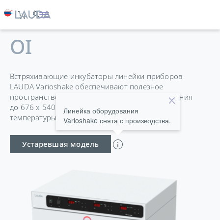
VARIOSHAKE VS 45
OI
Встряхивающие инкубаторы линейки приборов
LAUDA Varioshake обеспечивают полезное
пространство 45–150 л с площадью встряхивания
до 676 x 540 мм и выдающееся постоянство
Линейка оборудования
температуры ±0,2 K.
Varioshake снята с производства.
Устаревшая модель