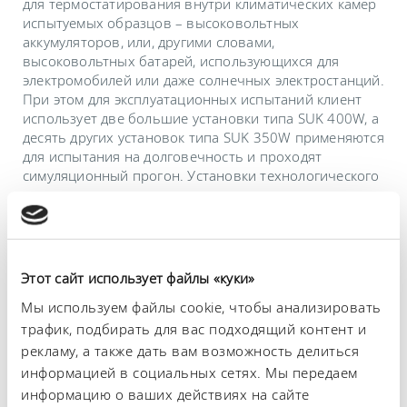
для термостатирования внутри климатических камер
испытуемых образцов – высоковольтных
аккумуляторов, или, другими словами,
высоковольтных батарей, использующихся для
электромобилей или даже солнечных электростанций.
При этом для эксплуатационных испытаний клиент
использует две большие установки типа SUK 400W, а
десять других установок типа SUK 350W применяются
для испытания на долговечность и проходят
симуляционный прогон. Установки технологического
охлаждения осуществляют при этом точное
термостатирование при температуре в диапазоне от
–40 до 120 °C.
Этот сайт использует файлы «куки»
Особенность: LAUDA разрабатывает холодильные
Мы используем файлы cookie, чтобы анализировать
установки с водно-гликолевой смесью в качестве
теплоносителя и с одноступенчатым холодильным
трафик, подбирать для вас подходящий контент и
контуром. Благодаря отказу от использования
рекламу, а также дать вам возможность делиться
каскадной холодильной установки LAUDA может
информацией в социальных сетях. Мы передаем
гарантировать соответствие конструкции
информацию о ваших действиях на сайте
требованиям завтрашнего дня с учетом Регламента