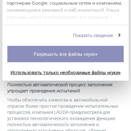
партнерам Google: социальным сетям и компаниям,
по фторсодержащим парниковым газам, поскольку не
занимающимся рекламой и веб-аналитикой. Наши
требуется хладагент с высоким коэффициентом ПГП
партнеры могут комбинировать эти сведения с
для второй ступени. Для обеспечения точного
регулирования даже при критической температуре
предоставленной вами информацией, а также
прибл. –40 °C холодильная установка должна
данными, которые они получили при
Показать сведения
обладать достаточным резервом мощности.
использовании вами их сервисов. Вы можете
Поскольку водно-гликолевая смесь начинает
изменить или отозвать свое согласие в любое
замерзать при температуре ниже –45 °C (в
время. Более подробную информацию об этом вы
зависимости от концентрации), требуется абсолютно
Разрешить все файлы «куки»
можете найти в нашей
политике
точное согласование каждой установки
конфиденциальности
.
технологического охлаждения.
Использовать только необходимые файлы «куки»
Полностью автоматический процесс заполнения
упрощает проведение испытаний
Чтобы обеспечить клиентам в автомобильной
отрасли более простое проведение испытательных
процессов, компания LAUDA предусмотрела для
установок технологического охлаждения функцию
полностью автоматического заполнения и
опорожнения испытуемых образцов. «Данная