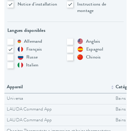
Notice d'installation
Instructions de
montage
Langues disponibles
Allemand
Anglais
Français
Espagnol
Russe
Chinois
Italien
Appareil
Catégori
Universa
Bains t
LAUDA Command App
Bains t
LAUDA Command App
Bains t