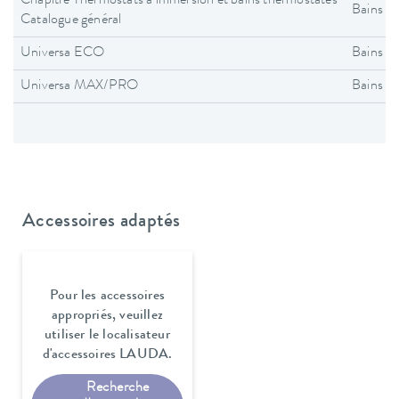
Chapitre Thermostats a immersion et bains thermostates
Bains t
Catalogue général
Universa ECO
Bains t
Universa MAX/PRO
Bains t
Accessoires adaptés
Pour les accessoires
appropriés, veuillez
utiliser le localisateur
d'accessoires LAUDA.
Recherche