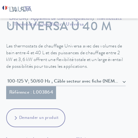
LAUDA
Appareils de thermorégulation
Thermostats
UNIVERSA U 40 M
Thermostats chauffants
Universa
Les thermostats de chauffage Universa avec des volumes de
bain entre 4 et 40 L et des puissances de chauffage entre 2
kW et 3,6 kW offrent une flexibilité totale et un large éventail
de possibilités pour toutes les applications.
100-125 V; 50/60 Hz , Câble secteur avec fiche (NEMA 5-20P)
Référence : L003864
Demander un produit