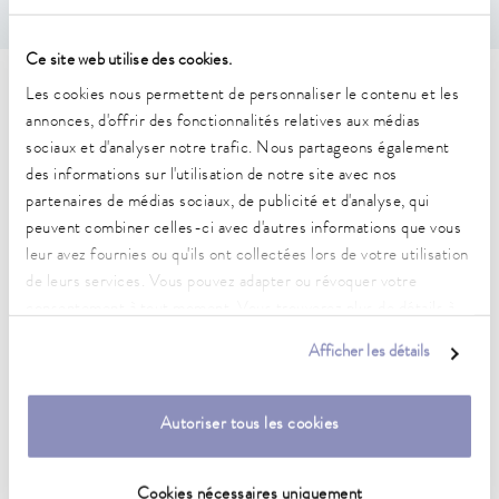
Ce site web utilise des cookies.
Les cookies nous permettent de personnaliser le contenu et les
Caractéristiques techniques
annonces, d'offrir des fonctionnalités relatives aux médias
(selon DIN 12876)
sociaux et d'analyser notre trafic. Nous partageons également
des informations sur l'utilisation de notre site avec nos
partenaires de médias sociaux, de publicité et d'analyse, qui
Plage de température de fonctionnement
peuvent combiner celles-ci avec d'autres informations que vous
65 ... 300 °C
leur avez fournies ou qu'ils ont collectées lors de votre utilisation
de leurs services. Vous pouvez adapter ou révoquer votre
Plage de température de fonctionnement avec
consentement à tout moment. Vous trouverez plus de détails à
refroidissement à l'eau
20 ... 300 °C
ce sujet dans notre
déclaration de protection des données
.
Afficher les détails
Plage de température de fonctionnement
-30 ... 300 °C
Autoriser tous les cookies
Plage de température ambiante
5 ... 40 °C
Cookies nécessaires uniquement