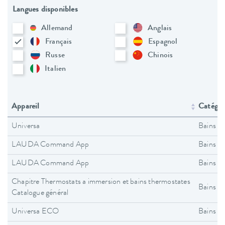
Langues disponibles
Allemand
Anglais
Français
Espagnol
Russe
Chinois
Italien
Appareil
Catégori
Universa
Bains t
LAUDA Command App
Bains t
LAUDA Command App
Bains t
Chapitre Thermostats a immersion et bains thermostates
Bains t
Catalogue général
Universa ECO
Bains t