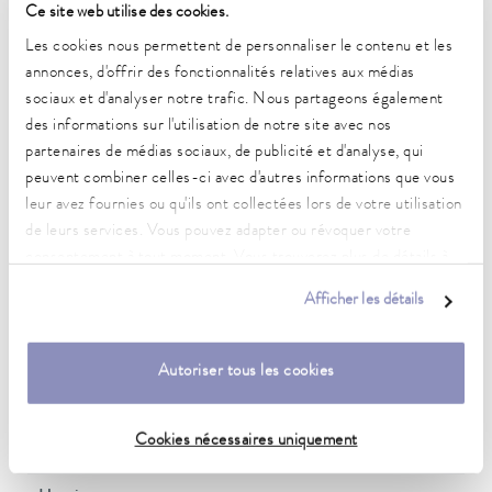
Caractéristiques techniques
Ce site web utilise des cookies.
(selon DIN 12876)
Les cookies nous permettent de personnaliser le contenu et les
annonces, d'offrir des fonctionnalités relatives aux médias
sociaux et d'analyser notre trafic. Nous partageons également
Plage de température de fonctionnement
des informations sur l'utilisation de notre site avec nos
65 ... 300 °C
partenaires de médias sociaux, de publicité et d'analyse, qui
peuvent combiner celles-ci avec d'autres informations que vous
Plage de température de fonctionnement avec
leur avez fournies ou qu'ils ont collectées lors de votre utilisation
refroidissement à l'eau
de leurs services. Vous pouvez adapter ou révoquer votre
20 ... 300 °C
consentement à tout moment. Vous trouverez plus de détails à
Plage de température de fonctionnement
ce sujet dans notre
déclaration de protection des données
.
Afficher les détails
-30 ... 300 °C
Plage de température ambiante
Autoriser tous les cookies
5 ... 40 °C
Constance de la température
Cookies nécessaires uniquement
0,01 ± K