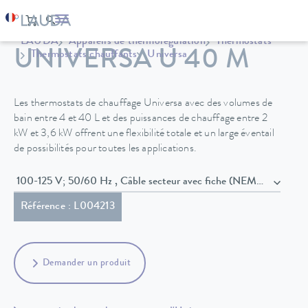
LAUDA
Appareils de thermorégulation
Thermostats
UNIVERSA U 40 M
Thermostats chauffants
Universa
Les thermostats de chauffage Universa avec des volumes de
bain entre 4 et 40 L et des puissances de chauffage entre 2
kW et 3,6 kW offrent une flexibilité totale et un large éventail
de possibilités pour toutes les applications.
100-125 V; 50/60 Hz , Câble secteur avec fiche (NEMA 5-20P)
Référence : L004213
Demander un produit