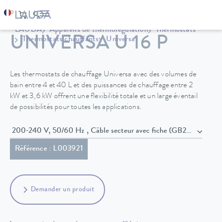
LAUDA
Appareils de thermorégulation
Thermostats
UNIVERSA U 16 P
Thermostats chauffants
Universa
Les thermostats de chauffage Universa avec des volumes de
bain entre 4 et 40 L et des puissances de chauffage entre 2
kW et 3,6 kW offrent une flexibilité totale et un large éventail
de possibilités pour toutes les applications.
200-240 V, 50/60 Hz , Câble secteur avec fiche (GB2099, 1593
Référence : L003921
Demander un produit