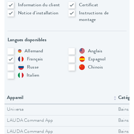
Information du client
Certificat
Notice d'installation
Instructions de
montage
Langues disponibles
Allemand
Anglais
Français
Espagnol
Russe
Chinois
Italien
Appareil
Catégori
Universa
Bains t
LAUDA Command App
Bains t
LAUDA Command App
Bains t