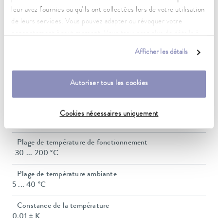
leur avez fournies ou qu'ils ont collectées lors de votre utilisation
Caractéristiques techniques
de leurs services. Vous pouvez adapter ou révoquer votre
consentement à tout moment. Vous trouverez plus de détails à
(selon DIN 12876)
ce sujet dans notre
déclaration de protection des données
.
Afficher les détails
Plage de température de fonctionnement
40 ... 200 °C
Autoriser tous les cookies
Plage de température de fonctionnement avec
refroidissement à l'eau
Cookies nécessaires uniquement
20 ... 200 °C
Plage de température de fonctionnement
-30 ... 200 °C
Plage de température ambiante
5 ... 40 °C
Constance de la température
0,01 ± K